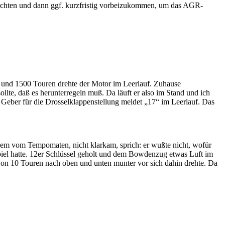
bachten und dann ggf. kurzfristig vorbeizukommen, um das AGR-
00 und 1500 Touren drehte der Motor im Leerlauf. Zuhause
llte, daß es herunterregeln muß. Da läuft er also im Stand und ich
 Geber für die Drosselklappenstellung meldet „17“ im Leerlauf. Das
em vom Tempomaten, nicht klarkam, sprich: er wußte nicht, wofür
Spiel hatte. 12er Schlüssel geholt und dem Bowdenzug etwas Luft im
von 10 Touren nach oben und unten munter vor sich dahin drehte. Da