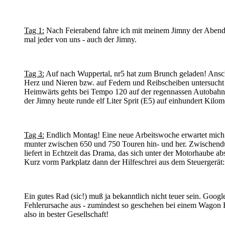
Tag 1:
Nach Feierabend fahre ich mit meinem Jimny der Abendson
mal jeder von uns - auch der Jimny.
Tag 3:
Auf nach Wuppertal, nr5 hat zum Brunch geladen! Anschl
Herz und Nieren bzw. auf Federn und Reibscheiben untersucht w
Heimwärts gehts bei Tempo 120 auf der regennassen Autobahn; a
der Jimny heute runde elf Liter Sprit (E5) auf einhundert Kilome
Tag 4:
Endlich Montag! Eine neue Arbeitswoche erwartet mich! A
munter zwischen 650 und 750 Touren hin- und her. Zwischendur
liefert in Echtzeit das Drama, das sich unter der Motorhaube abs
Kurz vorm Parkplatz dann der Hilfeschrei aus dem Steuerger
Ein gutes Rad (sic!) muß ja bekanntlich nicht teuer sein. Go
Fehlerursache aus - zumindest so geschehen bei einem Wagon 
also in bester Gesellschaft!