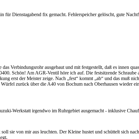
n für Dienstagabend fix gemacht. Fehlerspeicher gelöscht, gute Nacht
te das Verbindungsrohr ausgebaut und mit festgestellt, daß es innen qua
0400. Schön! Am AGR-Ventil höre ich auf. Die festsitzende Schraube 
nkung erst der Meister zeige. Nach „fest“ kommt „ab“ und das muß nich
er Würfel zurück über die A40 von Bochum nach Oberhausen wieder ein
 Suzuki-Werkstatt irgendwo im Ruhrgebiet ausgemacht - inklusive Chauf
t soll sie von mir aus leuchten. Der Kleine hustet und schüttelt sich na
egt.