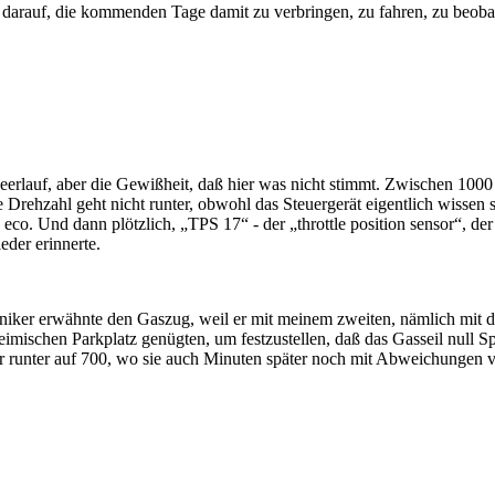
 darauf, die kommenden Tage damit zu verbringen, zu fahren, zu beo
Leerlauf, aber die Gewißheit, daß hier was nicht stimmt. Zwischen 10
rehzahl geht nicht runter, obwohl das Steuergerät eigentlich wissen so
co. Und dann plötzlich, „TPS 17“ - der „throttle position sensor“, der
der erinnerte.
iker erwähnte den Gaszug, weil er mit meinem zweiten, nämlich mit d
eimischen Parkplatz genügten, um festzustellen, daß das Gasseil null 
er runter auf 700, wo sie auch Minuten später noch mit Abweichungen 