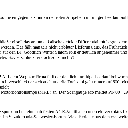
ne entgegen, als mir an der roten Ampel ein unruhiger Leerlauf auffäl
ießend soll das grammatikalische defekte Differential mit begrenzte
erden. Das fällt mangels nicht erfolgter Lieferung aus, das Frühstück
uf den BF Goodrich Winter Slalom rollt er deutlich angenehmer und ge
ter. Soviel schluckt er doch sonst nicht?!
uf dem Weg zur Firma fällt der deutlich unruhige Leerlauf bei warmen
ch verschluckt er sich auch und die Drehzahl geht runter auf 600 ode
pielt.
ät: Motorkontrolllampe (MKL) an. Der Scangauge eco meldet P0400 -
ogle spuckt neben einem defekten AGR-Ventil auch noch ein verkoktes 
R im Suzukimania-Schwester-Forum. Viele Berichte aus dem weltweiten 