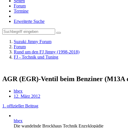
Seiten
Forum
Termine
Erweiterte Suche
Suzuki Jimny Forum
Forum
Rund um den FJ Jimny (1998-2018)
FJ - Technik und Tuning
AGR (EGR)-Ventil beim Benziner (M13A oh
hbex
12. März 2012
1. offizieller Beitrag
hbex
Die wandelnde Brockhaus Technik Enzyklopädie