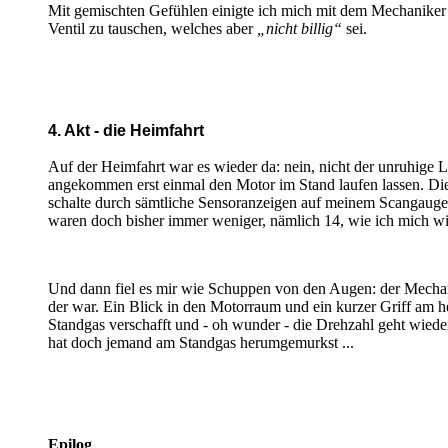
Mit gemischten Gefühlen einigte ich mich mit dem Mechaniker
Ventil zu tauschen, welches aber
„nicht billig“
sei.
4. Akt - die Heimfahrt
Auf der Heimfahrt war es wieder da: nein, nicht der unruhige 
angekommen erst einmal den Motor im Stand laufen lassen. Die D
schalte durch sämtliche Sensoranzeigen auf meinem Scangauge e
waren doch bisher immer weniger, nämlich 14, wie ich mich wie
Und dann fiel es mir wie Schuppen von den Augen: der Mechan
der war. Ein Blick in den Motorraum und ein kurzer Griff am h
Standgas verschafft und - oh wunder - die Drehzahl geht wied
hat doch jemand am Standgas herumgemurkst ...
Epilog