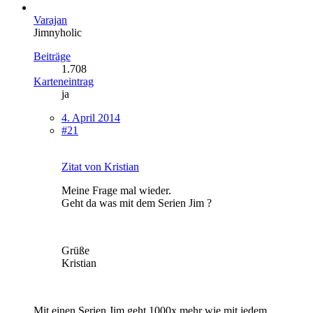
Varajan
Jimnyholic
Beiträge
1.708
Karteneintrag
ja
4. April 2014
#21
Zitat von Kristian
Meine Frage mal wieder.
Geht da was mit dem Serien Jim ?
Grüße
Kristian
Mit einen Serien Jim geht 1000x mehr wie mit jedem