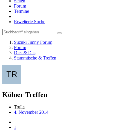
Seiten
Forum
Termine
Erweiterte Suche
Suzuki Jimny Forum
Forum
Dies & Das
Stammtische & Treffen
Kölner Treffen
Trulla
4. November 2014
1