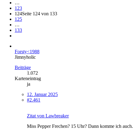
…
123
124
Seite 124 von 133
125
…
133
Forsty<1988
Jimnyholic
Beiträge
1.072
Karteneintrag
ja
12. Januar 2025
#2.461
Zitat von Lawbreaker
Miss Pepper Frechen? 15 Uhr? Dann komme ich auch.