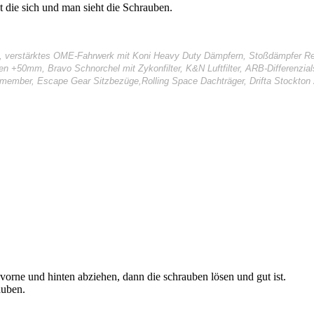
t die sich und man sieht die Schrauben.
I, verstärktes OME-Fahrwerk mit Koni Heavy Duty Dämpfern, Stoßdämpfer Rep
gen +50mm, Bravo Schnorchel mit Zykonfilter, K&N Luftfilter, ARB-Differenzi
smember, Escape Gear Sitzbezüge,Rolling Space Dachträger, Drifta Stockton 
vorne und hinten abziehen, dann die schrauben lösen und gut ist.
auben.