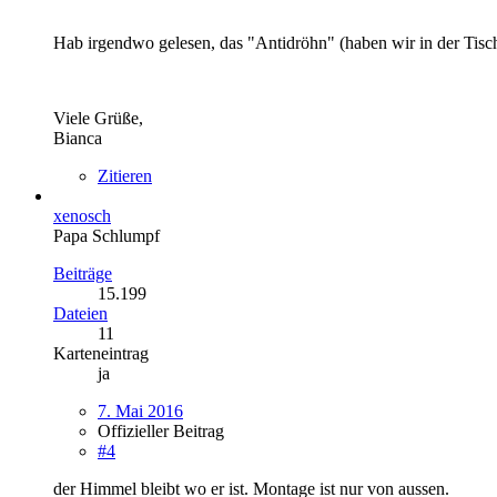
Hab irgendwo gelesen, das "Antidröhn" (haben wir in der Tischl
Viele Grüße,
Bianca
Zitieren
xenosch
Papa Schlumpf
Beiträge
15.199
Dateien
11
Karteneintrag
ja
7. Mai 2016
Offizieller Beitrag
#4
der Himmel bleibt wo er ist. Montage ist nur von aussen.