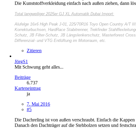
Die Kunststoffverkleidung einfach nach außen ziehen, dann lös
Total langweiliger
2025er GJ XL Automatik Dubai Import:
Alufelge 16x6 High Peak J-01, 225/70R16 Toyo Open Country A/T II
Korrekturbuchsen, HardRace Stabitrenner, Trekfinder Stahlflexleitun
Schutz, JB Filter-Schutz, JB Längslenkerschutz, Masterforest Cros
Differenzial- und VTG Entlüftung im Motorraum, etc.
Zitieren
JörgS1
Mit Schwung geht alles...
Beiträge
6.737
Karteneintrag
ja
7. Mai 2016
#5
Die Dachreling ist von außen verschraubt. Einfach die Kappen 
Danach den Dachträger auf die Stehbolzen setzen und festschr