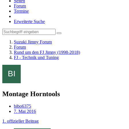
Seiten
Forum
Termine
Erweiterte Suche
Suzuki Jimny Forum
Forum
Rund um den FJ Jimny (1998-2018)
FJ - Technik und Tuning
Montage Horntools
bibo6375
7. Mai 2016
1. offizieller Beitrag