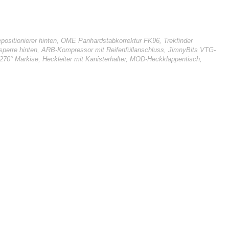
ositionierer hinten, OME Panhardstabkorrektur FK96, Trekfinder
alsperre hinten, ARB-Kompressor mit Reifenfüllanschluss, JimnyBits VTG-
270° Markise, Heckleiter mit Kanisterhalter, MOD-Heckklappentisch,