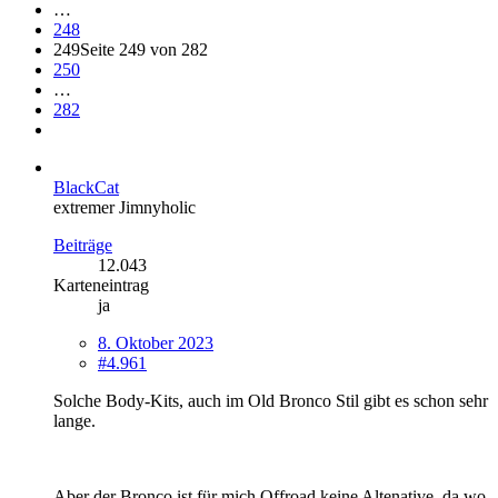
…
248
249
Seite 249 von 282
250
…
282
BlackCat
extremer Jimnyholic
Beiträge
12.043
Karteneintrag
ja
8. Oktober 2023
#4.961
Solche Body-Kits, auch im Old Bronco Stil gibt es schon sehr
lange.
Aber der Bronco ist für mich Offroad keine Altenative, da wo