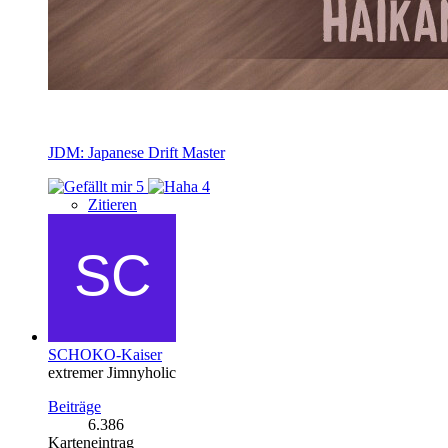
JDM: Japanese Drift Master
5
4
Zitieren
SCHOKO-Kaiser
extremer Jimnyholic
Beiträge
6.386
Karteneintrag