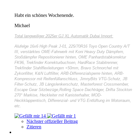
Habt ein schönes Wochenende.
Michael
Total langweiliger
2025er GJ XL Automatik Dubai Import:
Alufelge 16x6 High Peak J-01, 225/70R16 Toyo Open Country A/T
III, verstärktes OME-Fahrwerk mit Koni Heavy Duty Dämpfern,
Stoßdämpfer Repositionierer hinten, OME Panhardstabkorrektur
FK96, Trekfinder Korrekturbuchsen, HardRace Stabitrenner,
Trekfinder Stahlflexleitungen +50mm, Bravo Schnorchel mit
Zykonfilter, K&N Luftfilter, ARB-Differenzialsperre hinten, ARB-
Kompressor mit Reifenfüllanschluss, JimnyBits VTG-Schutz, JB
Filter-Schutz, JB Längslenkerschutz, Masterforest Crossmember,
Escape Gear Sitzbezüge,Rolling Space Dachträger, Drifta Stockton
270° Markise, Heckleiter mit Kanisterhalter, MOD-
Heckklappentisch, Differenzial- und VTG Entlüftung im Motorraum,
etc.
14
1
Nächster offizieller Beitrag
Zitieren