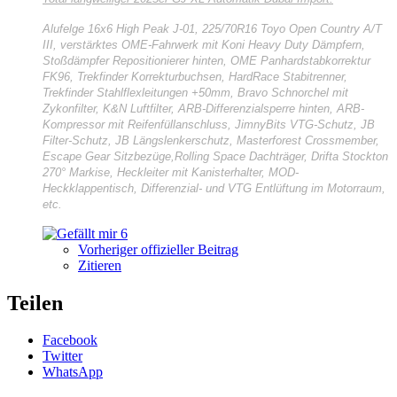
Alufelge 16x6 High Peak J-01, 225/70R16 Toyo Open Country A/T
III, verstärktes OME-Fahrwerk mit Koni Heavy Duty Dämpfern,
Stoßdämpfer Repositionierer hinten, OME Panhardstabkorrektur
FK96, Trekfinder Korrekturbuchsen, HardRace Stabitrenner,
Trekfinder Stahlflexleitungen +50mm, Bravo Schnorchel mit
Zykonfilter, K&N Luftfilter, ARB-Differenzialsperre hinten, ARB-
Kompressor mit Reifenfüllanschluss, JimnyBits VTG-Schutz, JB
Filter-Schutz, JB Längslenkerschutz, Masterforest Crossmember,
Escape Gear Sitzbezüge,Rolling Space Dachträger, Drifta Stockton
270° Markise, Heckleiter mit Kanisterhalter, MOD-
Heckklappentisch, Differenzial- und VTG Entlüftung im Motorraum,
etc.
6
Vorheriger offizieller Beitrag
Zitieren
Teilen
Facebook
Twitter
WhatsApp