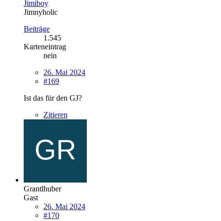
Jimiboy
Jimnyholic
Beiträge
1.545
Karteneintrag
nein
26. Mai 2024
#169
Ist das für den GJ?
Zitieren
Grantlhuber
Gast
26. Mai 2024
#170