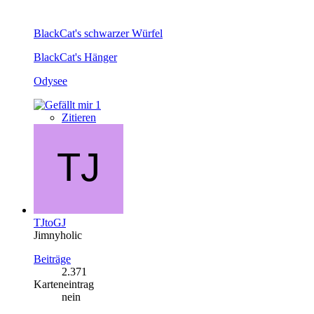
BlackCat's schwarzer Würfel
BlackCat's Hänger
Odysee
1
Zitieren
TJtoGJ
Jimnyholic
Beiträge
2.371
Karteneintrag
nein