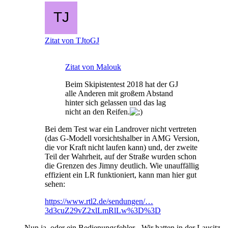
Zitat von TJtoGJ
Zitat von Malouk
Beim Skipistentest 2018 hat der GJ
alle Anderen mit großem Abstand
hinter sich gelassen und das lag
nicht an den Reifen.
Bei dem Test war ein Landrover nicht vertreten
(das G-Modell vorsichtshalber in AMG Version,
die vor Kraft nicht laufen kann) und, der zweite
Teil der Wahrheit, auf der Straße wurden schon
die Grenzen des Jimny deutlich. Wie unauffällig
effizient ein LR funktioniert, kann man hier gut
sehen:
https://www.rtl2.de/sendungen/…
3d3cuZ29vZ2xlLmRlLw%3D%3D
Nun ja, oder ein Bedienungsfehler - Wir hatten in der Lausitz