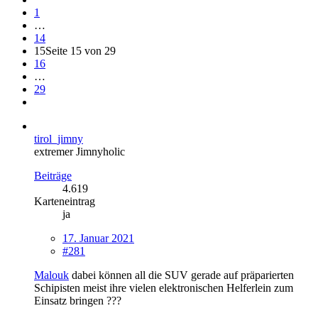
1
…
14
15
Seite 15 von 29
16
…
29
tirol_jimny
extremer Jimnyholic
Beiträge
4.619
Karteneintrag
ja
17. Januar 2021
#281
Malouk
dabei können all die SUV gerade auf präparierten
Schipisten meist ihre vielen elektronischen Helferlein zum
Einsatz bringen ???