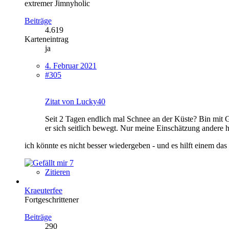
extremer Jimnyholic
Beiträge
4.619
Karteneintrag
ja
4. Februar 2021
#305
Zitat von Lucky40
Seit 2 Tagen endlich mal Schnee an der Küste? Bin mit G
er sich seitlich bewegt. Nur meine Einschätzung andere 
ich könnte es nicht besser wiedergeben - und es hilft einem das 
7
Zitieren
Kraeuterfee
Fortgeschrittener
Beiträge
290