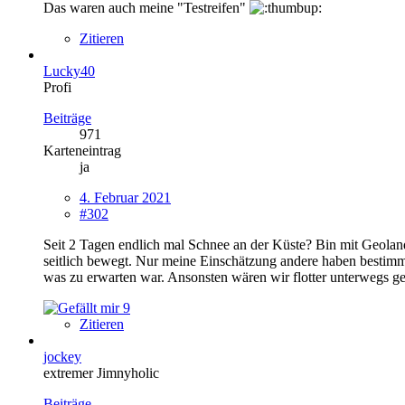
Das waren auch meine "Testreifen"
Zitieren
Lucky40
Profi
Beiträge
971
Karteneintrag
ja
4. Februar 2021
#302
Seit 2 Tagen endlich mal Schnee an der Küste? Bin mit Geoland
seitlich bewegt. Nur meine Einschätzung andere haben bestimmt
was zu erwarten war. Ansonsten wären wir flotter unterwegs g
9
Zitieren
jockey
extremer Jimnyholic
Beiträge