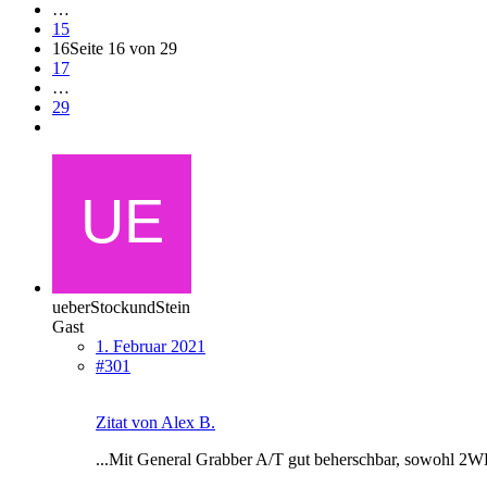
…
15
16
Seite 16 von 29
17
…
29
ueberStockundStein
Gast
1. Februar 2021
#301
Zitat von Alex B.
...Mit General Grabber A/T gut beherschbar, sowohl 2W