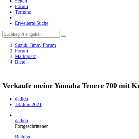
Seiten
Forum
Termine
Erweiterte Suche
Suzuki Jimny Forum
Forum
Marktplatz
Biete
Verkaufe meine Yamaha Tenere 700 mit Ko
dadida
13. Juni 2021
dadida
Fortgeschrittener
Beiträge