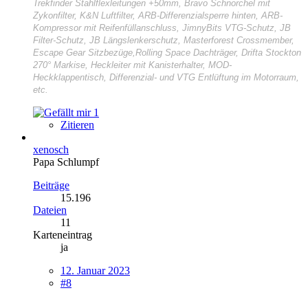
Trekfinder Stahlflexleitungen +50mm, Bravo Schnorchel mit
Zykonfilter, K&N Luftfilter, ARB-Differenzialsperre hinten, ARB-
Kompressor mit Reifenfüllanschluss, JimnyBits VTG-Schutz, JB
Filter-Schutz, JB Längslenkerschutz, Masterforest Crossmember,
Escape Gear Sitzbezüge,Rolling Space Dachträger, Drifta Stockton
270° Markise, Heckleiter mit Kanisterhalter, MOD-
Heckklappentisch, Differenzial- und VTG Entlüftung im Motorraum,
etc.
1
Zitieren
xenosch
Papa Schlumpf
Beiträge
15.196
Dateien
11
Karteneintrag
ja
12. Januar 2023
#8