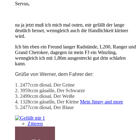
Servus,
na ja jetzt muß ich mich mal outen, mir gefällt der lange
deutlich besser, wenngleich auch die Handlichkeit kleiner
wird.
Ich bin eben ein Freund langer Radstände, L200, Ranger und
Grand Cherokee, dagegen ist mein FJ ein Winzling,
wenngleich ich mit 1,86m ausgestreckt gut drin schlafen
kann.
Grüße von Werner, dem Fahrer der:
1. 2477ccm díosal, Der Grüne
2. 3959ccm gásailín, Der Schwarze
3. 2499ccm díosal, Der Weiße
4. 1328ccm gásailín, Der Kleine
Mein Jimny and more
5. 2477ccm díosal, Der Blaue
1
Zitieren