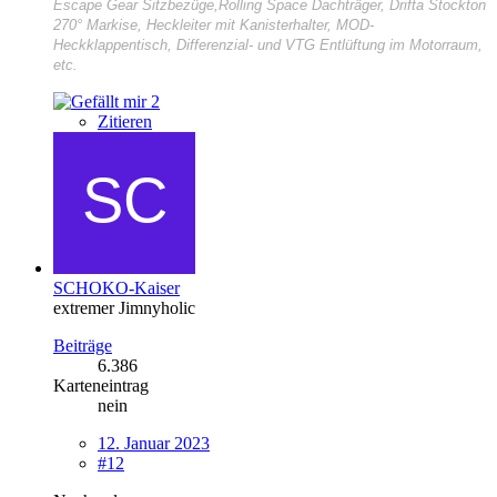
Escape Gear Sitzbezüge,Rolling Space Dachträger, Drifta Stockton
270° Markise, Heckleiter mit Kanisterhalter, MOD-
Heckklappentisch, Differenzial- und VTG Entlüftung im Motorraum,
etc.
2
Zitieren
SCHOKO-Kaiser
extremer Jimnyholic
Beiträge
6.386
Karteneintrag
nein
12. Januar 2023
#12