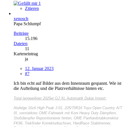
1
Zitieren
xenosch
Papa Schlumpf
Beiträge
15.196
Dateien
11
Karteneintrag
ja
12. Januar 2023
#7
Ich bin echt auf Bilder aus dem Innenraum gespannt. Wie ist
die Aufteilung und die Platzverhältnisse hinten etc.
Total langweiliger
2025er GJ XL Automatik Dubai Import:
Alufelge 16x6 High Peak J-01, 225/70R16 Toyo Open Country A/T
III, verstärktes OME-Fahrwerk mit Koni Heavy Duty Dämpfern,
Stoßdämpfer Repositionierer hinten, OME Panhardstabkorrektur
FK96, Trekfinder Korrekturbuchsen, HardRace Stabitrenner,