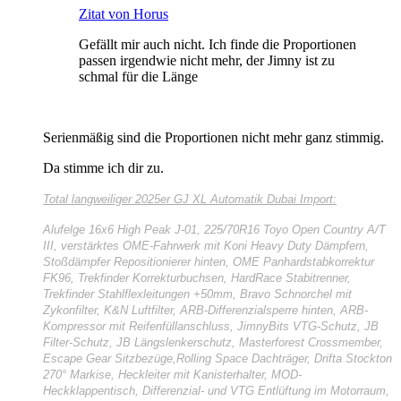
Zitat von Horus
Gefällt mir auch nicht. Ich finde die Proportionen
passen irgendwie nicht mehr, der Jimny ist zu
schmal für die Länge
Serienmäßig sind die Proportionen nicht mehr ganz stimmig.
Da stimme ich dir zu.
Total langweiliger
2025er GJ XL Automatik Dubai Import:
Alufelge 16x6 High Peak J-01, 225/70R16 Toyo Open Country A/T
III, verstärktes OME-Fahrwerk mit Koni Heavy Duty Dämpfern,
Stoßdämpfer Repositionierer hinten, OME Panhardstabkorrektur
FK96, Trekfinder Korrekturbuchsen, HardRace Stabitrenner,
Trekfinder Stahlflexleitungen +50mm, Bravo Schnorchel mit
Zykonfilter, K&N Luftfilter, ARB-Differenzialsperre hinten, ARB-
Kompressor mit Reifenfüllanschluss, JimnyBits VTG-Schutz, JB
Filter-Schutz, JB Längslenkerschutz, Masterforest Crossmember,
Escape Gear Sitzbezüge,Rolling Space Dachträger, Drifta Stockton
270° Markise, Heckleiter mit Kanisterhalter, MOD-
Heckklappentisch, Differenzial- und VTG Entlüftung im Motorraum,