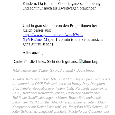
Kindern. Da ist mein FJ doch ganz schön beengt
und echt nur noch als Zweitwagen brauchbar...
Und in grau sieht er von den Proportionen her
gleich besser aus:
https://www.youtube.com/watch?v=-
XyVRi7me_M
(bei 1:20 min ist die Seitenansicht
ganz gut zu sehen)
Alles anzeigen
Danke für die Links. Sieht doch gut aus.
Total langweiliger
2025er GJ XL Automatik Dubai Import:
Alufelge 16x6 High Peak J-01, 225/70R16 Toyo Open Country A/T
III, verstärktes OME-Fahrwerk mit Koni Heavy Duty Dämpfern,
Stoßdämpfer Repositionierer hinten, OME Panhardstabkorrektur
FK96, Trekfinder Korrekturbuchsen, HardRace Stabitrenner,
Trekfinder Stahlflexleitungen +50mm, Bravo Schnorchel mit
Zykonfilter, K&N Luftfilter, ARB-Differenzialsperre hinten, ARB-
Kompressor mit Reifenfüllanschluss, JimnyBits VTG-Schutz, JB
Filter-Schutz, JB Längslenkerschutz, Masterforest Crossmember,