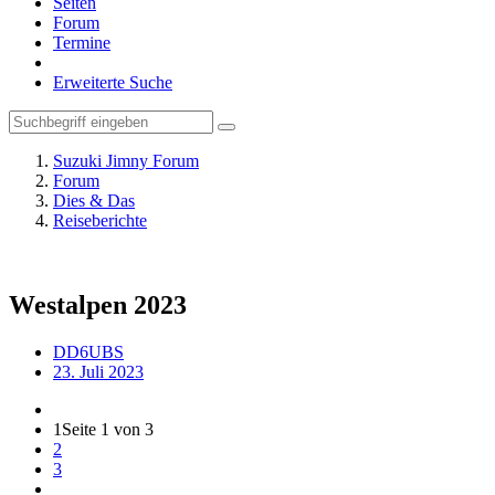
Seiten
Forum
Termine
Erweiterte Suche
Suzuki Jimny Forum
Forum
Dies & Das
Reiseberichte
Westalpen 2023
DD6UBS
23. Juli 2023
1
Seite 1 von 3
2
3