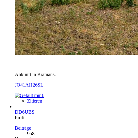
Ankunft in Bramans.
JO41AH26SL
6
Zitieren
DD6UBS
Profi
Beiträge
958