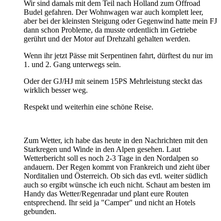
Wir sind damals mit dem Teil nach Holland zum Offroad
Budel gefahren. Der Wohnwagen war auch komplett leer,
aber bei der kleinsten Steigung oder Gegenwind hatte mein FJ
dann schon Probleme, da musste ordentlich im Getriebe
gerührt und der Motor auf Drehzahl gehalten werden.
Wenn ihr jetzt Pässe mit Serpentinen fahrt, dürftest du nur im
1. und 2. Gang unterwegs sein.
Oder der GJ/HJ mit seinem 15PS Mehrleistung steckt das
wirklich besser weg.
Respekt und weiterhin eine schöne Reise.
Zum Wetter, ich habe das heute in den Nachrichten mit den
Starkregen und Winde in den Alpen gesehen. Laut
Wetterbericht soll es noch 2-3 Tage in den Nordalpen so
andauern. Der Regen kommt von Frankreich und zieht über
Norditalien und Österreich. Ob sich das evtl. weiter südlich
auch so ergibt wünsche ich euch nicht. Schaut am besten im
Handy das Wetter/Regenradar und plant eure Routen
entsprechend. Ihr seid ja "Camper" und nicht an Hotels
gebunden.