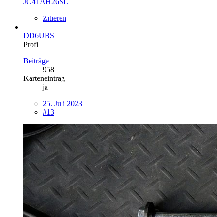
JO41AH26SL
Zitieren
DD6UBS
Profi
Beiträge
958
Karteneintrag
ja
25. Juli 2023
#13