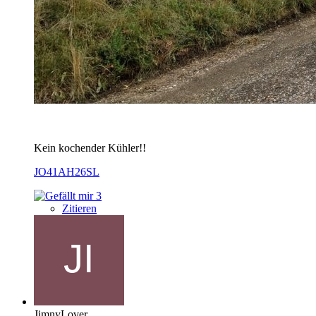
Kein kochender Kühler!!
JO41AH26SL
3
Zitieren
JimnyLover