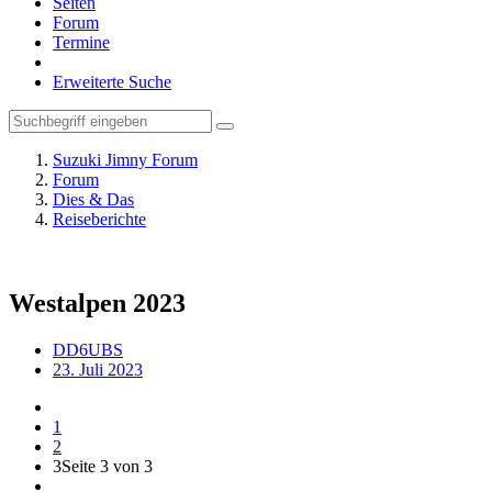
Seiten
Forum
Termine
Erweiterte Suche
Suzuki Jimny Forum
Forum
Dies & Das
Reiseberichte
Westalpen 2023
DD6UBS
23. Juli 2023
1
2
3
Seite 3 von 3