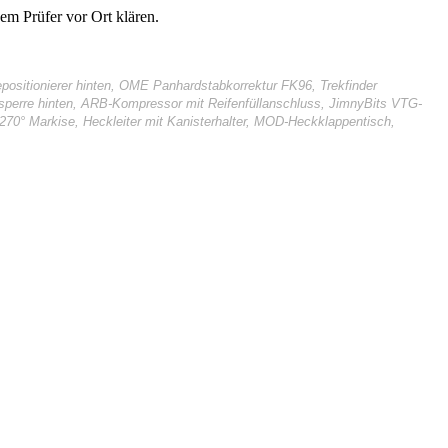
em Prüfer vor Ort klären.
ositionierer hinten, OME Panhardstabkorrektur FK96, Trekfinder
alsperre hinten, ARB-Kompressor mit Reifenfüllanschluss, JimnyBits VTG-
270° Markise, Heckleiter mit Kanisterhalter, MOD-Heckklappentisch,