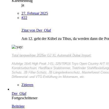
Karteneintrag
ja
27. Februar 2025
#22
Zitat von Der_Olaf
Am 12. geht der Kübel zu Tibus, da werden dann die Portal
Total langweiliger
2025er GJ XL Automatik Dubai Import:
Alufelge 16x6 High Peak J-01, 225/70R16 Toyo Open Country A/T II
Korrekturbuchsen, HardRace Stabitrenner, Trekfinder Stahlflexleitun
Schutz, JB Filter-Schutz, JB Längslenkerschutz, Masterforest Cros
Differenzial- und VTG Entlüftung im Motorraum, etc.
Zitieren
Der_Olaf
Fortgeschrittener
Beiträge