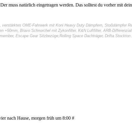
Der muss natürlich eingetragen werden. Das solltest du vorher mit dein
I, verstärktes OME-Fahrwerk mit Koni Heavy Duty Dämpfern, Stoßdämpfer Rep
gen +50mm, Bravo Schnorchel mit Zykonfilter, K&N Luftfilter, ARB-Differenzi
smember, Escape Gear Sitzbezüge,Rolling Space Dachträger, Drifta Stockton 
vier nach Hause, morgen früh um 8:00 #