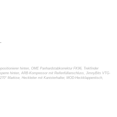
.
ositionierer hinten, OME Panhardstabkorrektur FK96, Trekfinder
alsperre hinten, ARB-Kompressor mit Reifenfüllanschluss, JimnyBits VTG-
270° Markise, Heckleiter mit Kanisterhalter, MOD-Heckklappentisch,