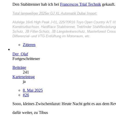
Den Stabitrenner hab ich bei
Francescos Trial Technik
gekauft. 
Total langweiliger
2025er GJ XL Automatik Dubai Import:
Alufelge 16x6 High Peak J-01, 225/70R16 Toyo Open Country A/T II
Korrekturbuchsen, HardRace Stabitrenner, Trekfinder Stahlflexleitun
Schutz, JB Filter-Schutz, JB Längslenkerschutz, Masterforest Cros
Differenzial- und VTG Entlüftung im Motorraum, etc.
Zitieren
Der_Olaf
Fortgeschrittener
Beiträge
241
Karteneintrag
ja
8. Mai 2025
#26
Sooo, kleines Zwischenfazut: Heute Nacht geht es aus dem Re
dafür weiter, zu Tibus