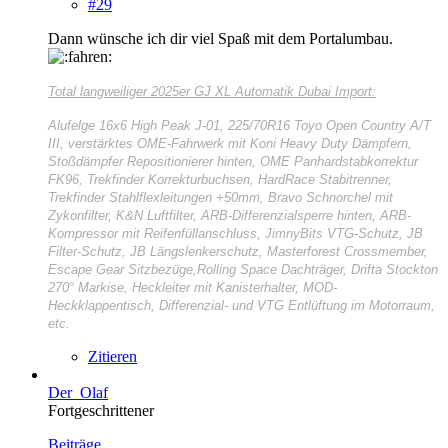
#29
Dann wünsche ich dir viel Spaß mit dem Portalumbau.
Total langweiliger
2025er GJ XL Automatik Dubai Import:
Alufelge 16x6 High Peak J-01, 225/70R16 Toyo Open Country A/T
III, verstärktes OME-Fahrwerk mit Koni Heavy Duty Dämpfern,
Stoßdämpfer Repositionierer hinten, OME Panhardstabkorrektur
FK96, Trekfinder Korrekturbuchsen, HardRace Stabitrenner,
Trekfinder Stahlflexleitungen +50mm, Bravo Schnorchel mit
Zykonfilter, K&N Luftfilter, ARB-Differenzialsperre hinten, ARB-
Kompressor mit Reifenfüllanschluss, JimnyBits VTG-Schutz, JB
Filter-Schutz, JB Längslenkerschutz, Masterforest Crossmember,
Escape Gear Sitzbezüge,Rolling Space Dachträger, Drifta Stockton
270° Markise, Heckleiter mit Kanisterhalter, MOD-
Heckklappentisch, Differenzial- und VTG Entlüftung im Motorraum,
etc.
Zitieren
Der_Olaf
Fortgeschrittener
Beiträge