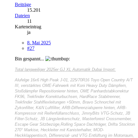
Beiträge
15.201
Dateien
11
Karteneintrag
ja
8. Mai 2025
#27
Bin gespannt...
Total langweiliger
2025er GJ XL Automatik Dubai Import:
Alufelge 16x6 High Peak J-01, 225/70R16 Toyo Open Country A/T
III, verstärktes OME-Fahrwerk mit Koni Heavy Duty Dämpfern,
Stoßdämpfer Repositionierer hinten, OME Panhardstabkorrektur
FK96, Trekfinder Korrekturbuchsen, HardRace Stabitrenner,
Trekfinder Stahlflexleitungen +50mm, Bravo Schnorchel mit
Zykonfilter, K&N Luftfilter, ARB-Differenzialsperre hinten, ARB-
Kompressor mit Reifenfüllanschluss, JimnyBits VTG-Schutz, JB
Filter-Schutz, JB Längslenkerschutz, Masterforest Crossmember,
Escape Gear Sitzbezüge,Rolling Space Dachträger, Drifta Stockton
270° Markise, Heckleiter mit Kanisterhalter, MOD-
Heckklappentisch, Differenzial- und VTG Entlüftung im Motorraum,