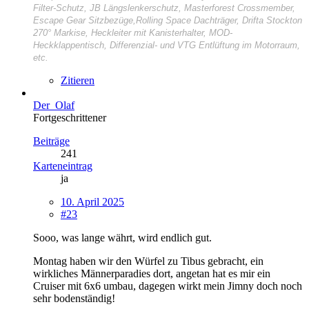
Filter-Schutz, JB Längslenkerschutz, Masterforest Crossmember,
Escape Gear Sitzbezüge,Rolling Space Dachträger, Drifta Stockton
270° Markise, Heckleiter mit Kanisterhalter, MOD-
Heckklappentisch, Differenzial- und VTG Entlüftung im Motorraum,
etc.
Zitieren
Der_Olaf
Fortgeschrittener
Beiträge
241
Karteneintrag
ja
10. April 2025
#23
Sooo, was lange währt, wird endlich gut.
Montag haben wir den Würfel zu Tibus gebracht, ein
wirkliches Männerparadies dort, angetan hat es mir ein
Cruiser mit 6x6 umbau, dagegen wirkt mein Jimny doch noch
sehr bodenständig!