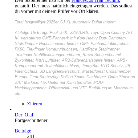
Den Stabitrenner hab ich bei
Francescos Trial Technik
gekauft. Der muss natürlich eingetragen werden. Das solltest
du vorher mit deinem Prüfer vor Ort klären.
Total langweiliger
2025er GJ XL Automatik Dubai Import:
Alufelge 16x6 High Peak J-01, 225/70R16 Toyo Open Country A/T
III, verstärktes OME-Fahrwerk mit Koni Heavy Duty Dämpfern,
Stoßdämpfer Repositionierer hinten, OME Panhardstabkorrektur
FK96, Trekfinder Korrekturbuchsen, HardRace Stabitrenner,
Trekfinder Stahlflexleitungen +50mm, Bravo Schnorchel mit
Zykonfilter, K&N Luftfilter, ARB-Differenzialsperre hinten, ARB-
Kompressor mit Reifenfüllanschluss, JimnyBits VTG-Schutz, JB
Filter-Schutz, JB Längslenkerschutz, Masterforest Crossmember,
Escape Gear Sitzbezüge,Rolling Space Dachträger, Drifta Stockton
270° Markise, Heckleiter mit Kanisterhalter, MOD-
Heckklappentisch, Differenzial- und VTG Entlüftung im Motorraum,
etc.
Zitieren
Der_Olaf
Fortgeschrittener
Beiträge
241