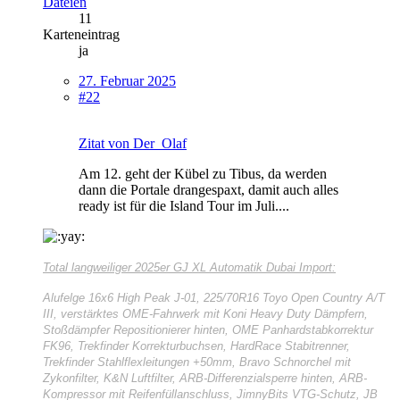
Dateien
11
Karteneintrag
ja
27. Februar 2025
#22
Zitat von Der_Olaf
Am 12. geht der Kübel zu Tibus, da werden
dann die Portale drangespaxt, damit auch alles
ready ist für die Island Tour im Juli....
Total langweiliger
2025er GJ XL Automatik Dubai Import:
Alufelge 16x6 High Peak J-01, 225/70R16 Toyo Open Country A/T
III, verstärktes OME-Fahrwerk mit Koni Heavy Duty Dämpfern,
Stoßdämpfer Repositionierer hinten, OME Panhardstabkorrektur
FK96, Trekfinder Korrekturbuchsen, HardRace Stabitrenner,
Trekfinder Stahlflexleitungen +50mm, Bravo Schnorchel mit
Zykonfilter, K&N Luftfilter, ARB-Differenzialsperre hinten, ARB-
Kompressor mit Reifenfüllanschluss, JimnyBits VTG-Schutz, JB