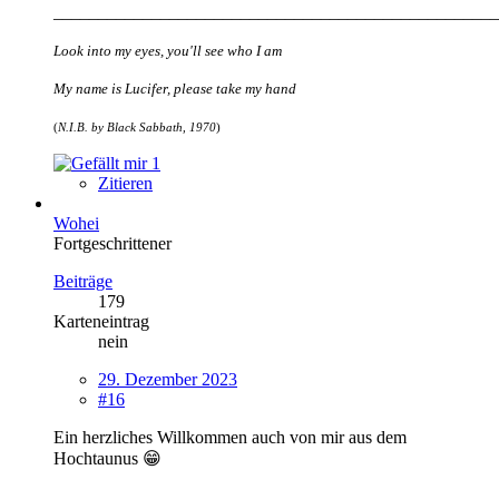
__________________________________________________
Look into my eyes, you'll see who I am
My name is Lucifer, please take my hand
(
N.I.B. by Black Sabbath, 1970
)
1
Zitieren
Wohei
Fortgeschrittener
Beiträge
179
Karteneintrag
nein
29. Dezember 2023
#16
Ein herzliches Willkommen auch von mir aus dem
Hochtaunus 😁