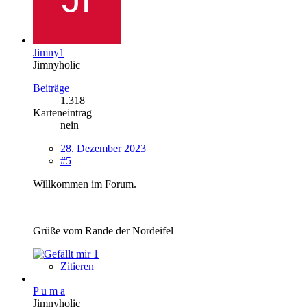
Jimny1
Jimnyholic
Beiträge
1.318
Karteneintrag
nein
28. Dezember 2023
#5
Willkommen im Forum.
Grüße vom Rande der Nordeifel
1
Zitieren
P u m a
Jimnyholic