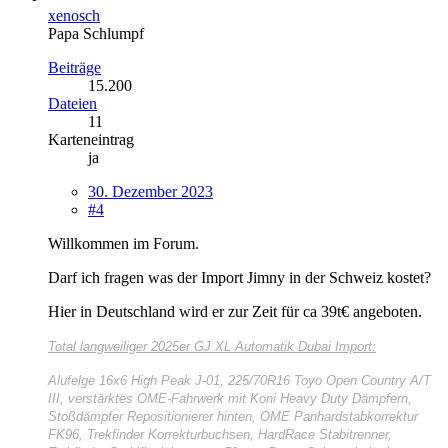
xenosch
Papa Schlumpf
Beiträge
15.200
Dateien
11
Karteneintrag
ja
30. Dezember 2023
#4
Willkommen im Forum.
Darf ich fragen was der Import Jimny in der Schweiz kostet?
Hier in Deutschland wird er zur Zeit für ca 39t€ angeboten.
Total langweiliger
2025er GJ XL Automatik Dubai Import:
Alufelge 16x6 High Peak J-01, 225/70R16 Toyo Open Country A/T
III, verstärktes OME-Fahrwerk mit Koni Heavy Duty Dämpfern,
Stoßdämpfer Repositionierer hinten, OME Panhardstabkorrektur
FK96, Trekfinder Korrekturbuchsen, HardRace Stabitrenner,