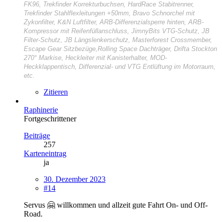
FK96, Trekfinder Korrekturbuchsen, HardRace Stabitrenner,
Trekfinder Stahlflexleitungen +50mm, Bravo Schnorchel mit
Zykonfilter, K&N Luftfilter, ARB-Differenzialsperre hinten, ARB-
Kompressor mit Reifenfüllanschluss, JimnyBits VTG-Schutz, JB
Filter-Schutz, JB Längslenkerschutz, Masterforest Crossmember,
Escape Gear Sitzbezüge,Rolling Space Dachträger, Drifta Stockton
270° Markise, Heckleiter mit Kanisterhalter, MOD-
Heckklappentisch, Differenzial- und VTG Entlüftung im Motorraum,
etc.
Zitieren
Raphinerie
Fortgeschrittener
Beiträge
257
Karteneintrag
ja
30. Dezember 2023
#14
Servus 🤗 willkommen und allzeit gute Fahrt On- und Off-
Road.