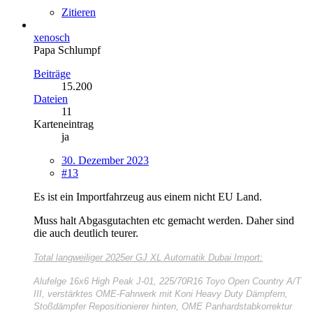
Zitieren
xenosch
Papa Schlumpf
Beiträge
15.200
Dateien
11
Karteneintrag
ja
30. Dezember 2023
#13
Es ist ein Importfahrzeug aus einem nicht EU Land.
Muss halt Abgasgutachten etc gemacht werden. Daher sind
die auch deutlich teurer.
Total langweiliger
2025er GJ XL Automatik Dubai Import:
Alufelge 16x6 High Peak J-01, 225/70R16 Toyo Open Country A/T
III, verstärktes OME-Fahrwerk mit Koni Heavy Duty Dämpfern,
Stoßdämpfer Repositionierer hinten, OME Panhardstabkorrektur