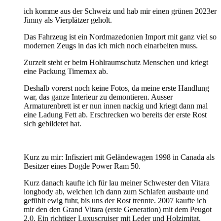
ich komme aus der Schweiz und hab mir einen grünen 2023er
Jimny als Vierplätzer geholt.
Das Fahrzeug ist ein Nordmazedonien Import mit ganz viel so
modernen Zeugs in das ich mich noch einarbeiten muss.
Zurzeit steht er beim Hohlraumschutz Menschen und kriegt
eine Packung Timemax ab.
Deshalb vorerst noch keine Fotos, da meine erste Handlung
war, das ganze Interieur zu demontieren. Ausser
Armaturenbrett ist er nun innen nackig und kriegt dann mal
eine Ladung Fett ab. Erschrecken wo bereits der erste Rost
sich gebildetet hat.
Kurz zu mir: Infisziert mit Geländewagen 1998 in Canada als
Besitzer eines Dogde Power Ram 50.
Kurz danach kaufte ich für lau meiner Schwester den Vitara
longbody ab, welchen ich dann zum Schlafen ausbaute und
gefühlt ewig fuhr, bis uns der Rost trennte. 2007 kaufte ich
mir den den Grand Vitara (erste Generation) mit dem Peugot
2.0. Ein richtiger Luxuscruiser mit Leder und Holzimitat.