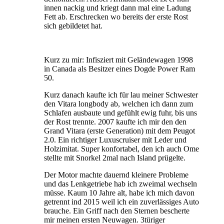
innen nackig und kriegt dann mal eine Ladung
Fett ab. Erschrecken wo bereits der erste Rost
sich gebildetet hat.
Kurz zu mir: Infisziert mit Geländewagen 1998
in Canada als Besitzer eines Dogde Power Ram
50.
Kurz danach kaufte ich für lau meiner Schwester
den Vitara longbody ab, welchen ich dann zum
Schlafen ausbaute und gefühlt ewig fuhr, bis uns
der Rost trennte. 2007 kaufte ich mir den den
Grand Vitara (erste Generation) mit dem Peugot
2.0. Ein richtiger Luxuscruiser mit Leder und
Holzimitat. Super konfortabel, den ich auch Ome
stellte mit Snorkel 2mal nach Island prügelte.
Der Motor machte dauernd kleinere Probleme
und das Lenkgetriebe hab ich zweimal wechseln
müsse. Kaum 10 Jahre alt, habe ich mich davon
getrennt ind 2015 weil ich ein zuverlässiges Auto
brauche. Ein Griff nach den Sternen bescherte
mir meinen ersten Neuwagen. 3türiger