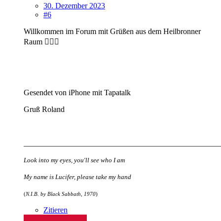
30. Dezember 2023
#6
Willkommen im Forum mit Grüßen aus dem Heilbronner
Raum 🙋🏻‍♂️
Gesendet von iPhone mit Tapatalk
Gruß Ro
land
__________________________________________________
Look into my eyes, you'll see who I am
My name is Lucifer, please take my hand
(
N.I.B. by Black Sabbath, 1970
)
Zitieren