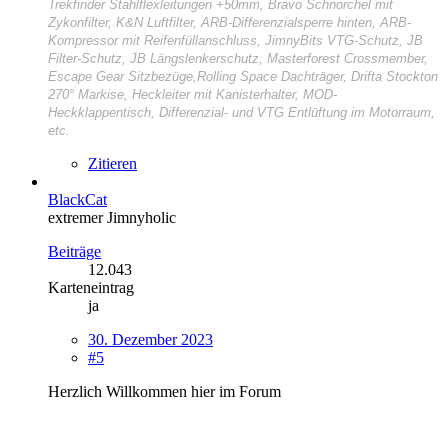
Trekfinder Stahlflexleitungen +50mm, Bravo Schnorchel mit
Zykonfilter, K&N Luftfilter, ARB-Differenzialsperre hinten, ARB-
Kompressor mit Reifenfüllanschluss, JimnyBits VTG-Schutz, JB
Filter-Schutz, JB Längslenkerschutz, Masterforest Crossmember,
Escape Gear Sitzbezüge,Rolling Space Dachträger, Drifta Stockton
270° Markise, Heckleiter mit Kanisterhalter, MOD-
Heckklappentisch, Differenzial- und VTG Entlüftung im Motorraum,
etc.
Zitieren
BlackCat
extremer Jimnyholic
Beiträge
12.043
Karteneintrag
ja
30. Dezember 2023
#5
Herzlich Willkommen hier im Forum