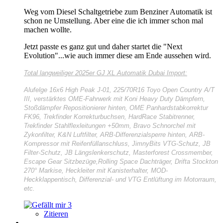
Weg vom Diesel Schaltgetriebe zum Benziner Automatik ist
schon ne Umstellung. Aber eine die ich immer schon mal
machen wollte.
Jetzt passte es ganz gut und daher startet die "Next
Evolution"...wie auch immer diese am Ende aussehen wird.
Total langweiliger
2025er GJ XL Automatik Dubai Import:
Alufelge 16x6 High Peak J-01, 225/70R16 Toyo Open Country A/T
III, verstärktes OME-Fahrwerk mit Koni Heavy Duty Dämpfern,
Stoßdämpfer Repositionierer hinten, OME Panhardstabkorrektur
FK96, Trekfinder Korrekturbuchsen, HardRace Stabitrenner,
Trekfinder Stahlflexleitungen +50mm, Bravo Schnorchel mit
Zykonfilter, K&N Luftfilter, ARB-Differenzialsperre hinten, ARB-
Kompressor mit Reifenfüllanschluss, JimnyBits VTG-Schutz, JB
Filter-Schutz, JB Längslenkerschutz, Masterforest Crossmember,
Escape Gear Sitzbezüge,Rolling Space Dachträger, Drifta Stockton
270° Markise, Heckleiter mit Kanisterhalter, MOD-
Heckklappentisch, Differenzial- und VTG Entlüftung im Motorraum,
etc.
3
Zitieren