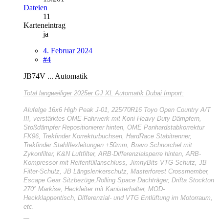
Dateien
11
Karteneintrag
ja
4. Februar 2024
#4
JB74V ... Automatik
Total langweiliger
2025er GJ XL Automatik Dubai Import:
Alufelge 16x6 High Peak J-01, 225/70R16 Toyo Open Country A/T
III, verstärktes OME-Fahrwerk mit Koni Heavy Duty Dämpfern,
Stoßdämpfer Repositionierer hinten, OME Panhardstabkorrektur
FK96, Trekfinder Korrekturbuchsen, HardRace Stabitrenner,
Trekfinder Stahlflexleitungen +50mm, Bravo Schnorchel mit
Zykonfilter, K&N Luftfilter, ARB-Differenzialsperre hinten, ARB-
Kompressor mit Reifenfüllanschluss, JimnyBits VTG-Schutz, JB
Filter-Schutz, JB Längslenkerschutz, Masterforest Crossmember,
Escape Gear Sitzbezüge,Rolling Space Dachträger, Drifta Stockton
270° Markise, Heckleiter mit Kanisterhalter, MOD-
Heckklappentisch, Differenzial- und VTG Entlüftung im Motorraum,
etc.