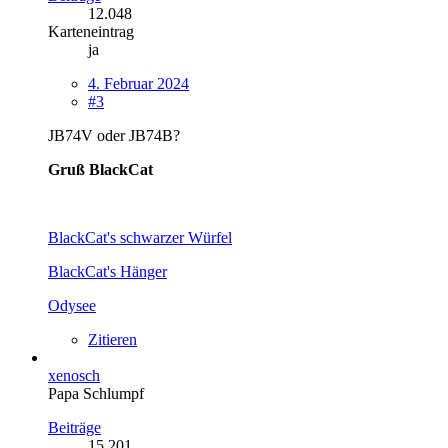
12.048
Karteneintrag
ja
4. Februar 2024
#3
JB74V oder JB74B?
Gruß BlackCat
BlackCat's schwarzer Würfel
BlackCat's Hänger
Odysee
Zitieren
xenosch
Papa Schlumpf
Beiträge
15.201