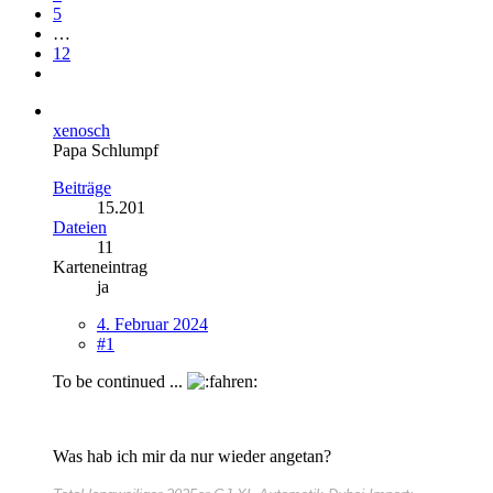
5
…
12
xenosch
Papa Schlumpf
Beiträge
15.201
Dateien
11
Karteneintrag
ja
4. Februar 2024
#1
To be continued ...
Was hab ich mir da nur wieder angetan?