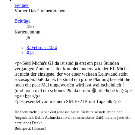
Fennek
Vorher Das Cremetörtchen
Beiträge
456
Karteneintrag
ja
8. Februar 2024
#14
<p>Seid Micha's GJ da ist,sind ja erst ein paar Stunden
vergangen Zudem ist der komplett anders wie der FJ. Micha
ist nicht der einzigste, der vor einer weissen Leinwand steht
sozusagen.Daß da jetzt erstmal ein grobe Planung besteht die
noch ein paar Mal umgeworfen wird isst wahrscheinlich !
(und noch mal ein schönes Plenken rein 😁, die liebe ich)</p>
<p><br></p>
<p>Gesendet von meinem SM-F721B mit Tapatalk</p>
Hochdeutsch:
Lieber Zeitgenosse, wärst Du bitte so nett, mir einen
Augenblick Deine Aufmerksamkeit zu schenken? Dafür bereits jetzt ein
herzliches Danke.
Ruhrpott:
Hömma!