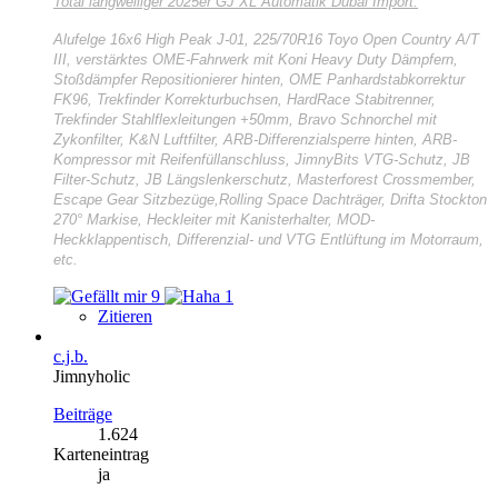
Total langweiliger
2025er GJ XL Automatik Dubai Import:
Alufelge 16x6 High Peak J-01, 225/70R16 Toyo Open Country A/T
III, verstärktes OME-Fahrwerk mit Koni Heavy Duty Dämpfern,
Stoßdämpfer Repositionierer hinten, OME Panhardstabkorrektur
FK96, Trekfinder Korrekturbuchsen, HardRace Stabitrenner,
Trekfinder Stahlflexleitungen +50mm, Bravo Schnorchel mit
Zykonfilter, K&N Luftfilter, ARB-Differenzialsperre hinten, ARB-
Kompressor mit Reifenfüllanschluss, JimnyBits VTG-Schutz, JB
Filter-Schutz, JB Längslenkerschutz, Masterforest Crossmember,
Escape Gear Sitzbezüge,Rolling Space Dachträger, Drifta Stockton
270° Markise, Heckleiter mit Kanisterhalter, MOD-
Heckklappentisch, Differenzial- und VTG Entlüftung im Motorraum,
etc.
9
1
Zitieren
c.j.b.
Jimnyholic
Beiträge
1.624
Karteneintrag
ja