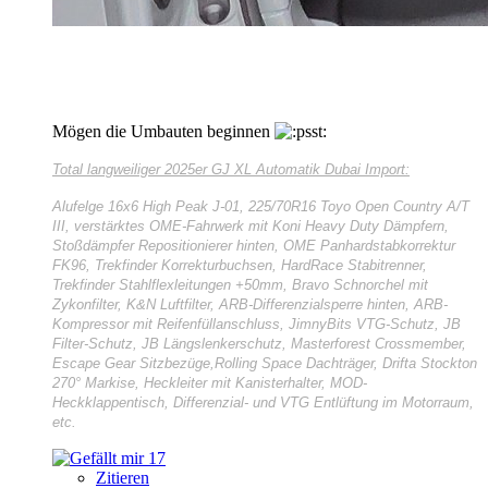
Mögen die Umbauten beginnen
Total langweiliger
2025er GJ XL Automatik Dubai Import:
Alufelge 16x6 High Peak J-01, 225/70R16 Toyo Open Country A/T
III, verstärktes OME-Fahrwerk mit Koni Heavy Duty Dämpfern,
Stoßdämpfer Repositionierer hinten, OME Panhardstabkorrektur
FK96, Trekfinder Korrekturbuchsen, HardRace Stabitrenner,
Trekfinder Stahlflexleitungen +50mm, Bravo Schnorchel mit
Zykonfilter, K&N Luftfilter, ARB-Differenzialsperre hinten, ARB-
Kompressor mit Reifenfüllanschluss, JimnyBits VTG-Schutz, JB
Filter-Schutz, JB Längslenkerschutz, Masterforest Crossmember,
Escape Gear Sitzbezüge,Rolling Space Dachträger, Drifta Stockton
270° Markise, Heckleiter mit Kanisterhalter, MOD-
Heckklappentisch, Differenzial- und VTG Entlüftung im Motorraum,
etc.
17
Zitieren