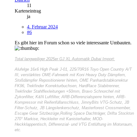
11
Karteneintrag
ja
4. Februar 2024
#6
Es gibt hier im Forum schon so viele interessante Umbauten.
Total langweiliger
2025er GJ XL Automatik Dubai Import:
Alufelge 16x6 High Peak J-01, 225/70R16 Toyo Open Country A/T
III, verstärktes OME-Fahrwerk mit Koni Heavy Duty Dämpfern,
Stoßdämpfer Repositionierer hinten, OME Panhardstabkorrektur
FK96, Trekfinder Korrekturbuchsen, HardRace Stabitrenner,
Trekfinder Stahlflexleitungen +50mm, Bravo Schnorchel mit
Zykonfilter, K&N Luftfilter, ARB-Differenzialsperre hinten, ARB-
Kompressor mit Reifenfüllanschluss, JimnyBits VTG-Schutz, JB
Filter-Schutz, JB Längslenkerschutz, Masterforest Crossmember,
Escape Gear Sitzbezüge,Rolling Space Dachträger, Drifta Stockton
270° Markise, Heckleiter mit Kanisterhalter, MOD-
Heckklappentisch, Differenzial- und VTG Entlüftung im Motorraum,
etc.