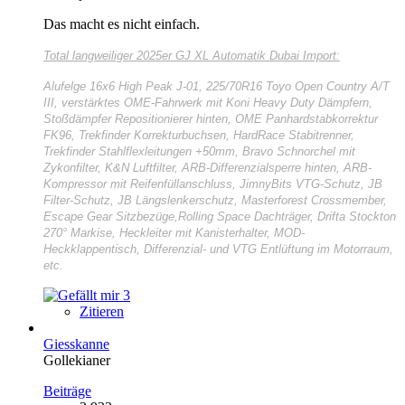
Das macht es nicht einfach.
Total langweiliger
2025er GJ XL Automatik Dubai Import:
Alufelge 16x6 High Peak J-01, 225/70R16 Toyo Open Country A/T
III, verstärktes OME-Fahrwerk mit Koni Heavy Duty Dämpfern,
Stoßdämpfer Repositionierer hinten, OME Panhardstabkorrektur
FK96, Trekfinder Korrekturbuchsen, HardRace Stabitrenner,
Trekfinder Stahlflexleitungen +50mm, Bravo Schnorchel mit
Zykonfilter, K&N Luftfilter, ARB-Differenzialsperre hinten, ARB-
Kompressor mit Reifenfüllanschluss, JimnyBits VTG-Schutz, JB
Filter-Schutz, JB Längslenkerschutz, Masterforest Crossmember,
Escape Gear Sitzbezüge,Rolling Space Dachträger, Drifta Stockton
270° Markise, Heckleiter mit Kanisterhalter, MOD-
Heckklappentisch, Differenzial- und VTG Entlüftung im Motorraum,
etc.
3
Zitieren
Giesskanne
Gollekianer
Beiträge