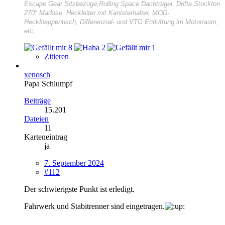
Escape Gear Sitzbezüge,Rolling Space Dachträger, Drifta Stockton
270° Markise, Heckleiter mit Kanisterhalter, MOD-
Heckklappentisch, Differenzial- und VTG Entlüftung im Motorraum,
etc.
8
2
1
Zitieren
xenosch
Papa Schlumpf
Beiträge
15.201
Dateien
11
Karteneintrag
ja
7. September 2024
#112
Der schwierigste Punkt ist erledigt.
Fahrwerk und Stabitrenner sind eingetragen.