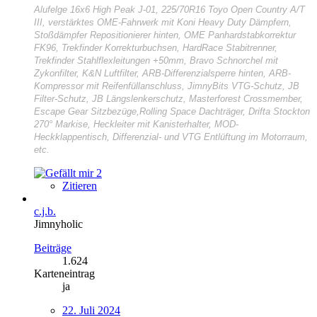
Alufelge 16x6 High Peak J-01, 225/70R16 Toyo Open Country A/T
III, verstärktes OME-Fahrwerk mit Koni Heavy Duty Dämpfern,
Stoßdämpfer Repositionierer hinten, OME Panhardstabkorrektur
FK96, Trekfinder Korrekturbuchsen, HardRace Stabitrenner,
Trekfinder Stahlflexleitungen +50mm, Bravo Schnorchel mit
Zykonfilter, K&N Luftfilter, ARB-Differenzialsperre hinten, ARB-
Kompressor mit Reifenfüllanschluss, JimnyBits VTG-Schutz, JB
Filter-Schutz, JB Längslenkerschutz, Masterforest Crossmember,
Escape Gear Sitzbezüge,Rolling Space Dachträger, Drifta Stockton
270° Markise, Heckleiter mit Kanisterhalter, MOD-
Heckklappentisch, Differenzial- und VTG Entlüftung im Motorraum,
etc.
2
Zitieren
c.j.b.
Jimnyholic
Beiträge
1.624
Karteneintrag
ja
22. Juli 2024