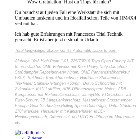
Wow Gratulation! Hast du Tipps für mich?
Du brauchst auf jeden Fall eine Werkstatt die sich mit
Umbauten auskennt und im Idealfall schon Teile von HM4X4
verbaut hat.
Ich hab gute Erfahrungen mit Francescos Trial Technik
gemacht. Er ist aber jetzt erstmal in Urlaub.
Total langweiliger
2025er GJ XL Automatik Dubai Import:
Alufelge 16x6 High Peak J-01, 225/70R16 Toyo Open Country A/T
III, verstärktes OME-Fahrwerk mit Koni Heavy Duty Dämpfern,
Stoßdämpfer Repositionierer hinten, OME Panhardstabkorrektur
FK96, Trekfinder Korrekturbuchsen, HardRace Stabitrenner,
Trekfinder Stahlflexleitungen +50mm, Bravo Schnorchel mit
Zykonfilter, K&N Luftfilter, ARB-Differenzialsperre hinten, ARB-
Kompressor mit Reifenfüllanschluss, JimnyBits VTG-Schutz, JB
Filter-Schutz, JB Längslenkerschutz, Masterforest Crossmember,
Escape Gear Sitzbezüge,Rolling Space Dachträger, Drifta Stockton
270° Markise, Heckleiter mit Kanisterhalter, MOD-
Heckklappentisch, Differenzial- und VTG Entlüftung im Motorraum,
etc.
3
Zitieren