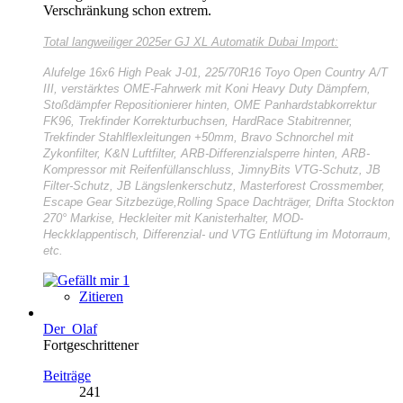
Verschränkung schon extrem.
Total langweiliger
2025er GJ XL Automatik Dubai Import:
Alufelge 16x6 High Peak J-01, 225/70R16 Toyo Open Country A/T
III, verstärktes OME-Fahrwerk mit Koni Heavy Duty Dämpfern,
Stoßdämpfer Repositionierer hinten, OME Panhardstabkorrektur
FK96, Trekfinder Korrekturbuchsen, HardRace Stabitrenner,
Trekfinder Stahlflexleitungen +50mm, Bravo Schnorchel mit
Zykonfilter, K&N Luftfilter, ARB-Differenzialsperre hinten, ARB-
Kompressor mit Reifenfüllanschluss, JimnyBits VTG-Schutz, JB
Filter-Schutz, JB Längslenkerschutz, Masterforest Crossmember,
Escape Gear Sitzbezüge,Rolling Space Dachträger, Drifta Stockton
270° Markise, Heckleiter mit Kanisterhalter, MOD-
Heckklappentisch, Differenzial- und VTG Entlüftung im Motorraum,
etc.
1
Zitieren
Der_Olaf
Fortgeschrittener
Beiträge
241