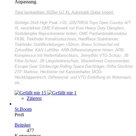
Anpassung.
Total langweiliger
2025er GJ XL Automatik Dubai Import:
Alufelge 16x6 High Peak J-01, 225/70R16 Toyo Open Country A/T
III, verstärktes OME-Fahrwerk mit Koni Heavy Duty Dämpfern,
Stoßdämpfer Repositionierer hinten, OME Panhardstabkorrektur
FK96, Trekfinder Korrekturbuchsen, HardRace Stabitrenner,
Trekfinder Stahlflexleitungen +50mm, Bravo Schnorchel mit
Zykonfilter, K&N Luftfilter, ARB-Differenzialsperre hinten, ARB-
Kompressor mit Reifenfüllanschluss, JimnyBits VTG-Schutz, JB
Filter-Schutz, JB Längslenkerschutz, Masterforest Crossmember,
Escape Gear Sitzbezüge,Rolling Space Dachträger, Drifta Stockton
270° Markise, Heckleiter mit Kanisterhalter, MOD-
Heckklappentisch, Differenzial- und VTG Entlüftung im Motorraum,
etc.
15
1
Zitieren
St.Boom
Profi
Beiträge
477
Karteneintrag