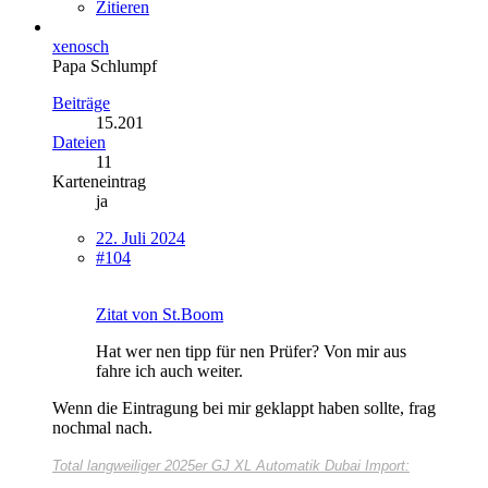
Zitieren
xenosch
Papa Schlumpf
Beiträge
15.201
Dateien
11
Karteneintrag
ja
22. Juli 2024
#104
Zitat von St.Boom
Hat wer nen tipp für nen Prüfer? Von mir aus
fahre ich auch weiter.
Wenn die Eintragung bei mir geklappt haben sollte, frag
nochmal nach.
Total langweiliger
2025er GJ XL Automatik Dubai Import: