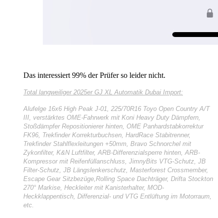
Das interessiert 99% der Prüfer so leider nicht.
Total langweiliger
2025er GJ XL Automatik Dubai Import:
Alufelge 16x6 High Peak J-01, 225/70R16 Toyo Open Country A/T
III, verstärktes OME-Fahrwerk mit Koni Heavy Duty Dämpfern,
Stoßdämpfer Repositionierer hinten, OME Panhardstabkorrektur
FK96, Trekfinder Korrekturbuchsen, HardRace Stabitrenner,
Trekfinder Stahlflexleitungen +50mm, Bravo Schnorchel mit
Zykonfilter, K&N Luftfilter, ARB-Differenzialsperre hinten, ARB-
Kompressor mit Reifenfüllanschluss, JimnyBits VTG-Schutz, JB
Filter-Schutz, JB Längslenkerschutz, Masterforest Crossmember,
Escape Gear Sitzbezüge,Rolling Space Dachträger, Drifta Stockton
270° Markise, Heckleiter mit Kanisterhalter, MOD-
Heckklappentisch, Differenzial- und VTG Entlüftung im Motorraum,
etc.