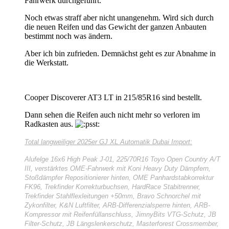
Fahrwerk durchgeführt.
Noch etwas straff aber nicht unangenehm. Wird sich durch
die neuen Reifen und das Gewicht der ganzen Anbauten
bestimmt noch was ändern.
Aber ich bin zufrieden. Demnächst geht es zur Abnahme in
die Werkstatt.
Cooper Discoverer AT3 LT in 215/85R16 sind bestellt.
Dann sehen die Reifen auch nicht mehr so verloren im
Radkasten aus.
Total langweiliger
2025er GJ XL Automatik Dubai Import:
Alufelge 16x6 High Peak J-01, 225/70R16 Toyo Open Country A/T
III, verstärktes OME-Fahrwerk mit Koni Heavy Duty Dämpfern,
Stoßdämpfer Repositionierer hinten, OME Panhardstabkorrektur
FK96, Trekfinder Korrekturbuchsen, HardRace Stabitrenner,
Trekfinder Stahlflexleitungen +50mm, Bravo Schnorchel mit
Zykonfilter, K&N Luftfilter, ARB-Differenzialsperre hinten, ARB-
Kompressor mit Reifenfüllanschluss, JimnyBits VTG-Schutz, JB
Filter-Schutz, JB Längslenkerschutz, Masterforest Crossmember,