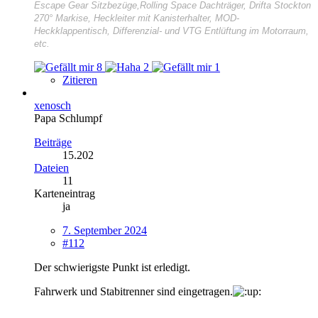
Escape Gear Sitzbezüge,Rolling Space Dachträger, Drifta Stockton
270° Markise, Heckleiter mit Kanisterhalter, MOD-
Heckklappentisch, Differenzial- und VTG Entlüftung im Motorraum,
etc.
8
2
1
Zitieren
xenosch
Papa Schlumpf
Beiträge
15.202
Dateien
11
Karteneintrag
ja
7. September 2024
#112
Der schwierigste Punkt ist erledigt.
Fahrwerk und Stabitrenner sind eingetragen.