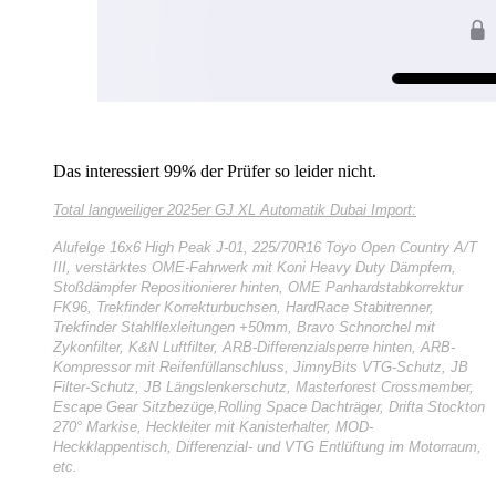
Das interessiert 99% der Prüfer so leider nicht.
Total langweiliger
2025er GJ XL Automatik Dubai Import:
Alufelge 16x6 High Peak J-01, 225/70R16 Toyo Open Country A/T
III, verstärktes OME-Fahrwerk mit Koni Heavy Duty Dämpfern,
Stoßdämpfer Repositionierer hinten, OME Panhardstabkorrektur
FK96, Trekfinder Korrekturbuchsen, HardRace Stabitrenner,
Trekfinder Stahlflexleitungen +50mm, Bravo Schnorchel mit
Zykonfilter, K&N Luftfilter, ARB-Differenzialsperre hinten, ARB-
Kompressor mit Reifenfüllanschluss, JimnyBits VTG-Schutz, JB
Filter-Schutz, JB Längslenkerschutz, Masterforest Crossmember,
Escape Gear Sitzbezüge,Rolling Space Dachträger, Drifta Stockton
270° Markise, Heckleiter mit Kanisterhalter, MOD-
Heckklappentisch, Differenzial- und VTG Entlüftung im Motorraum,
etc.