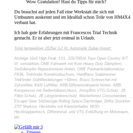
Wow Gratulation! Hast du Tipps für mich?
Du brauchst auf jeden Fall eine Werkstatt die sich mit
Umbauten auskennt und im Idealfall schon Teile von HM4X4
verbaut hat.
Ich hab gute Erfahrungen mit Francescos Trial Technik
gemacht. Er ist aber jetzt erstmal in Urlaub.
Total langweiliger
2025er GJ XL Automatik Dubai Import:
Alufelge 16x6 High Peak J-01, 225/70R16 Toyo Open Country A/T
III, verstärktes OME-Fahrwerk mit Koni Heavy Duty Dämpfern,
Stoßdämpfer Repositionierer hinten, OME Panhardstabkorrektur
FK96, Trekfinder Korrekturbuchsen, HardRace Stabitrenner,
Trekfinder Stahlflexleitungen +50mm, Bravo Schnorchel mit
Zykonfilter, K&N Luftfilter, ARB-Differenzialsperre hinten, ARB-
Kompressor mit Reifenfüllanschluss, JimnyBits VTG-Schutz, JB
Filter-Schutz, JB Längslenkerschutz, Masterforest Crossmember,
Escape Gear Sitzbezüge,Rolling Space Dachträger, Drifta Stockton
270° Markise, Heckleiter mit Kanisterhalter, MOD-
Heckklappentisch, Differenzial- und VTG Entlüftung im Motorraum,
etc.
3
Zitieren