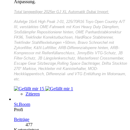
Anpassung.
Total langweiliger
2025er GJ XL Automatik Dubai Import:
Alufelge 16x6 High Peak J-01, 225/70R16 Toyo Open Country A/T
III, verstärktes OME-Fahrwerk mit Koni Heavy Duty Dämpfern,
Stoßdämpfer Repositionierer hinten, OME Panhardstabkorrektur
FK96, Trekfinder Korrekturbuchsen, HardRace Stabitrenner,
Trekfinder Stahlflexleitungen +50mm, Bravo Schnorchel mit
Zykonfilter, K&N Luftfilter, ARB-Differenzialsperre hinten, ARB-
Kompressor mit Reifenfüllanschluss, JimnyBits VTG-Schutz, JB
Filter-Schutz, JB Längslenkerschutz, Masterforest Crossmember,
Escape Gear Sitzbezüge,Rolling Space Dachträger, Drifta Stockton
270° Markise, Heckleiter mit Kanisterhalter, MOD-
Heckklappentisch, Differenzial- und VTG Entlüftung im Motorraum,
etc.
15
1
Zitieren
St.Boom
Profi
Beiträge
477
Karteneintrag