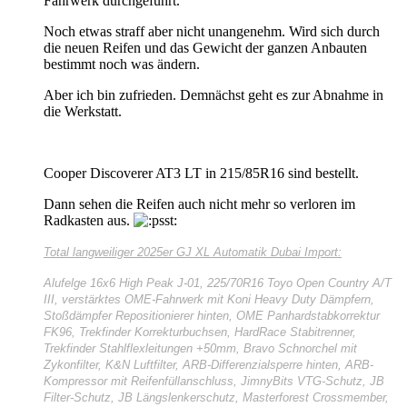
Fahrwerk durchgeführt.
Noch etwas straff aber nicht unangenehm. Wird sich durch
die neuen Reifen und das Gewicht der ganzen Anbauten
bestimmt noch was ändern.
Aber ich bin zufrieden. Demnächst geht es zur Abnahme in
die Werkstatt.
Cooper Discoverer AT3 LT in 215/85R16 sind bestellt.
Dann sehen die Reifen auch nicht mehr so verloren im
Radkasten aus.
Total langweiliger
2025er GJ XL Automatik Dubai Import:
Alufelge 16x6 High Peak J-01, 225/70R16 Toyo Open Country A/T
III, verstärktes OME-Fahrwerk mit Koni Heavy Duty Dämpfern,
Stoßdämpfer Repositionierer hinten, OME Panhardstabkorrektur
FK96, Trekfinder Korrekturbuchsen, HardRace Stabitrenner,
Trekfinder Stahlflexleitungen +50mm, Bravo Schnorchel mit
Zykonfilter, K&N Luftfilter, ARB-Differenzialsperre hinten, ARB-
Kompressor mit Reifenfüllanschluss, JimnyBits VTG-Schutz, JB
Filter-Schutz, JB Längslenkerschutz, Masterforest Crossmember,