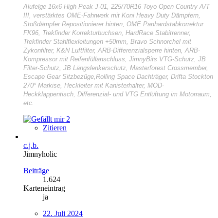
Alufelge 16x6 High Peak J-01, 225/70R16 Toyo Open Country A/T
III, verstärktes OME-Fahrwerk mit Koni Heavy Duty Dämpfern,
Stoßdämpfer Repositionierer hinten, OME Panhardstabkorrektur
FK96, Trekfinder Korrekturbuchsen, HardRace Stabitrenner,
Trekfinder Stahlflexleitungen +50mm, Bravo Schnorchel mit
Zykonfilter, K&N Luftfilter, ARB-Differenzialsperre hinten, ARB-
Kompressor mit Reifenfüllanschluss, JimnyBits VTG-Schutz, JB
Filter-Schutz, JB Längslenkerschutz, Masterforest Crossmember,
Escape Gear Sitzbezüge,Rolling Space Dachträger, Drifta Stockton
270° Markise, Heckleiter mit Kanisterhalter, MOD-
Heckklappentisch, Differenzial- und VTG Entlüftung im Motorraum,
etc.
2
Zitieren
c.j.b.
Jimnyholic
Beiträge
1.624
Karteneintrag
ja
22. Juli 2024