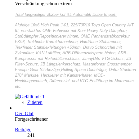
Verschränkung schon extrem.
Total langweiliger
2025er GJ XL Automatik Dubai Import:
Alufelge 16x6 High Peak J-01, 225/70R16 Toyo Open Country A/T
III, verstärktes OME-Fahrwerk mit Koni Heavy Duty Dämpfern,
Stoßdämpfer Repositionierer hinten, OME Panhardstabkorrektur
FK96, Trekfinder Korrekturbuchsen, HardRace Stabitrenner,
Trekfinder Stahlflexleitungen +50mm, Bravo Schnorchel mit
Zykonfilter, K&N Luftfilter, ARB-Differenzialsperre hinten, ARB-
Kompressor mit Reifenfüllanschluss, JimnyBits VTG-Schutz, JB
Filter-Schutz, JB Längslenkerschutz, Masterforest Crossmember,
Escape Gear Sitzbezüge,Rolling Space Dachträger, Drifta Stockton
270° Markise, Heckleiter mit Kanisterhalter, MOD-
Heckklappentisch, Differenzial- und VTG Entlüftung im Motorraum,
etc.
1
Zitieren
Der_Olaf
Fortgeschrittener
Beiträge
241