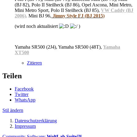
(BJ 82), Polo II Steilheck (BJ 86), Opel Ascona, Mini Metro,
Mini Metro Sport, Polo II Steilheck (BJ 85),
VW Caddy (BJ
2006)
,
Mini BJ 96,
Jimny Style FJ (BJ 2015)
(wird noch aktualisiert
)
Yamaha SR500 (2J4), Yamaha SR500 (48T),
Yamaha
XT500
Zitieren
Teilen
Facebook
Twitter
WhatsApp
Stil ändern
Datenschutzerklärung
Impressum
Community-Software:
WoltLab Suite™