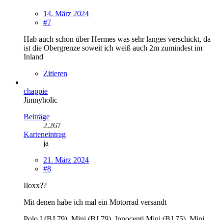
14. März 2024
#7
Hab auch schon über Hermes was sehr langes verschickt, da
ist die Obergrenze soweit ich weiß auch 2m zumindest im
Inland
Zitieren
chappie
Jimnyholic
Beiträge
2.267
Karteneintrag
ja
21. März 2024
#8
Iloxx??
Mit denen habe ich mal ein Motorrad versandt
Polo I (BJ 79), Mini (BJ 79), Innocenti Mini (BJ 75), Mini