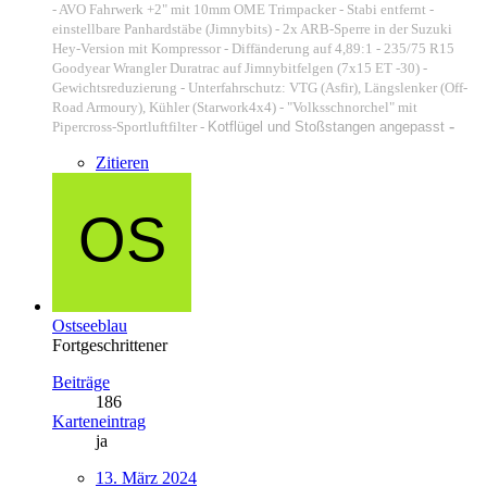
- AVO Fahrwerk +2" mit 10mm OME Trimpacker - Stabi entfernt -
einstellbare Panhardstäbe (Jimnybits) - 2x ARB-Sperre in der Suzuki
Hey-Version mit Kompressor
- Diffänderung auf 4,89:1 - 235/75 R15
Goodyear Wrangler Duratrac auf Jimnybitfelgen (7x15 ET -30) -
Gewichtsreduzierung -
Unterfahrschutz: VTG (Asfir), Längslenker (Off-
Road Armoury
), Kühler (Starwork4x4) - "Volksschnorchel" mit
-
Pipercross-Sportluftfilter -
Kotflügel und Stoßstangen angepasst
Zitieren
Ostseeblau
Fortgeschrittener
Beiträge
186
Karteneintrag
ja
13. März 2024