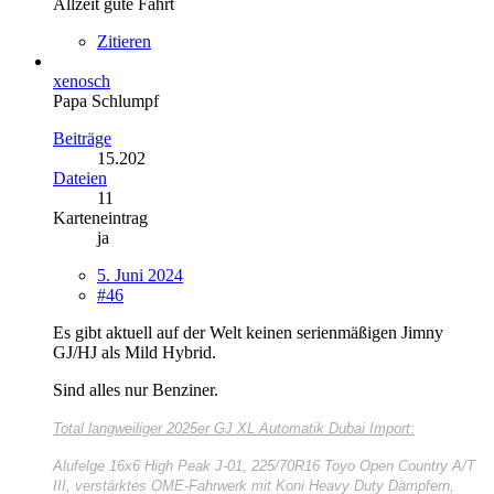
Allzeit gute Fahrt
Zitieren
xenosch
Papa Schlumpf
Beiträge
15.202
Dateien
11
Karteneintrag
ja
5. Juni 2024
#46
Es gibt aktuell auf der Welt keinen serienmäßigen Jimny
GJ/HJ als Mild Hybrid.
Sind alles nur Benziner.
Total langweiliger
2025er GJ XL Automatik Dubai Import:
Alufelge 16x6 High Peak J-01, 225/70R16 Toyo Open Country A/T
III, verstärktes OME-Fahrwerk mit Koni Heavy Duty Dämpfern,