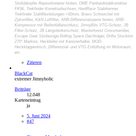
Stoßdämpfer Repositionierer hinten, OME Panhardstabkorrektur
FK96, Trekfinder Korrekturbuchsen, HardRace Stabitrenner,
Trekfinder Stahlflexleitungen +50mm, Bravo Schnorchel mit
Zykonfilter, K&N Luftfilter, ARB-Differenzialsperre hinten, ARB-
Kompressor mit Reifenfüllanschluss, JimnyBits VTG-Schutz, JB
Filter-Schutz, JB Längslenkerschutz, Masterforest Crossmember,
Escape Gear Sitzbezüge,Rolling Space Dachträger, Drifta Stockton
270° Markise, Heckleiter mit Kanisterhalter, MOD-
Heckklappentisch, Differenzial- und VTG Entlüftung im Motorraum,
etc.
Zitieren
BlackCat
extremer Jimnyholic
Beiträge
12.048
Karteneintrag
ja
5. Juni 2024
#47