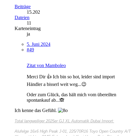
Beiträge
15.202
Dateien
11
Karteneintrag
ja
5. Juni 2024
#49
Zitat von Mamboleo
Merci Dir 👍 Ich bin so hot, leider sind import
Händler a bisserl weit weg...😉
Oder zum Glück, das hält mich vom übereilten
spontankauf ab...🙈
Ich kenne das Gefühl.
Total langweiliger
2025er GJ XL Automatik Dubai Import:
Alufelge 16x6 High Peak J-01, 225/70R16 Toyo Open Country A/T