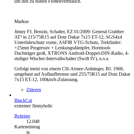
um den zu hohen Flottenverbrauch.
Markus
Jimny FJ, Benzin, Schalter, EZ 01/2009: General Grabber
AT³ in 215/75R15 auf Dotz Dakar 7x15 ET-12, SGS4x4
Unterfahrschutz vorne, ASFIR VTG-Schutz, Trekfinder:
+25mm Progressiv + Lenkungsdämpfer, Horntools
Dachträger groß, XTRONS Android-Doppel-DIN-Radio, 4-
stufiger Wischer-Intervallschalter (Swift IV), u.v.a
Gefolgt meist von einem CH-Armee-Anhänger, BJ. 1968,
umgebaut auf Auflaufbremse und 255/75R15 auf Dotz Dakar
7x15 ET-12, 100km/h-Zulassung.
Zitieren
BlackCat
extremer Jimnyholic
Beiträge
12.048
Karteneintrag
ja