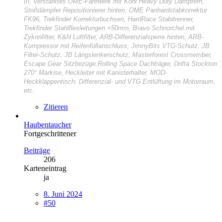
III, verstärktes OME-Fahrwerk mit Koni Heavy Duty Dämpfern,
Stoßdämpfer Repositionierer hinten, OME Panhardstabkorrektur
FK96, Trekfinder Korrekturbuchsen, HardRace Stabitrenner,
Trekfinder Stahlflexleitungen +50mm, Bravo Schnorchel mit
Zykonfilter, K&N Luftfilter, ARB-Differenzialsperre hinten, ARB-
Kompressor mit Reifenfüllanschluss, JimnyBits VTG-Schutz, JB
Filter-Schutz, JB Längslenkerschutz, Masterforest Crossmember,
Escape Gear Sitzbezüge,Rolling Space Dachträger, Drifta Stockton
270° Markise, Heckleiter mit Kanisterhalter, MOD-
Heckklappentisch, Differenzial- und VTG Entlüftung im Motorraum,
etc.
Zitieren
Haubentaucher
Fortgeschrittener
Beiträge
206
Karteneintrag
ja
8. Juni 2024
#50