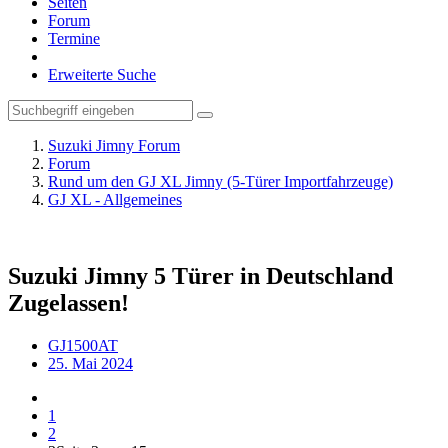
Seiten
Forum
Termine
Erweiterte Suche
Suzuki Jimny Forum
Forum
Rund um den GJ XL Jimny (5-Türer Importfahrzeuge)
GJ XL - Allgemeines
Suzuki Jimny 5 Türer in Deutschland
Zugelassen!
GJ1500AT
25. Mai 2024
1
2