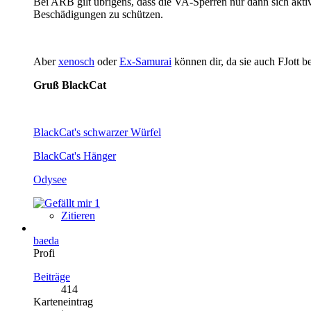
Bei ARB gilt übrigens, dass die VA-Sperren nur dann sich akti
Beschädigungen zu schützen.
Aber
xenosch
oder
Ex-Samurai
können dir, da sie auch FJott b
Gruß BlackCat
BlackCat's schwarzer Würfel
BlackCat's Hänger
Odysee
1
Zitieren
baeda
Profi
Beiträge
414
Karteneintrag