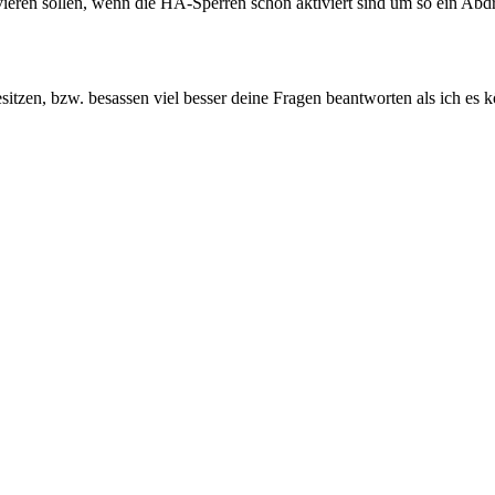
vieren sollen, wenn die HA-Sperren schon aktiviert sind um so ein Ab
esitzen, bzw. besassen viel besser deine Fragen beantworten als ich es 