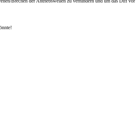
drehen/Brechen der Antriebswellen zu verhindern und um das Diff vor
könnte!