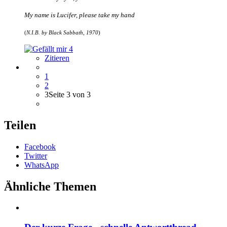
My name is Lucifer, please take my hand
(
N.I.B. by Black Sabbath, 1970
)
4
Zitieren
1
2
3
Seite 3 von 3
Teilen
Facebook
Twitter
WhatsApp
Ähnliche Themen