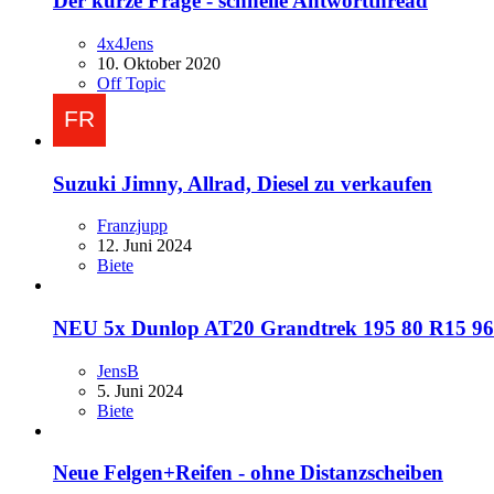
Der kurze Frage - schnelle Antwortthread
4x4Jens
10. Oktober 2020
Off Topic
Suzuki Jimny, Allrad, Diesel zu verkaufen
Franzjupp
12. Juni 2024
Biete
NEU 5x Dunlop AT20 Grandtrek 195 80 R15 
JensB
5. Juni 2024
Biete
Neue Felgen+Reifen - ohne Distanzscheiben