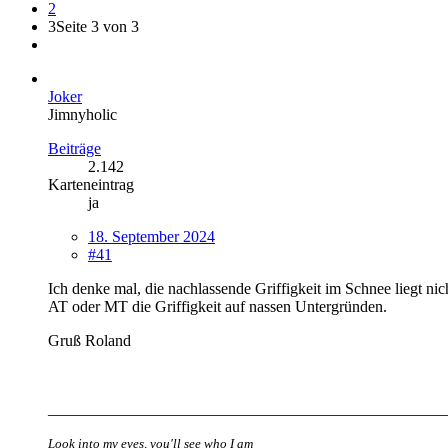
2
3
Seite 3 von 3
Joker
Jimnyholic
Beiträge
2.142
Karteneintrag
ja
18. September 2024
#41
Ich denke mal, die nachlassende Griffigkeit im Schnee liegt nic
AT oder MT die Griffigkeit auf nassen Untergründen.
Gruß Ro
land
__________________________________________________
Look into my eyes, you'll see who I am