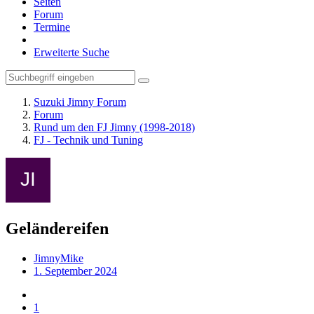
Seiten
Forum
Termine
Erweiterte Suche
Suzuki Jimny Forum
Forum
Rund um den FJ Jimny (1998-2018)
FJ - Technik und Tuning
Geländereifen
JimnyMike
1. September 2024
1