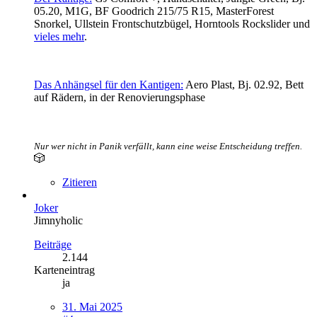
05.20, M1G, BF Goodrich 215/75 R15, MasterForest
Snorkel, Ullstein Frontschutzbügel,
Horntools Rockslider und
vieles mehr
.
Das Anhängsel für den Kantigen:
Aero Plast, Bj. 02.92, Bett
auf Rädern, in der Renovierungsphase
Nur wer nicht in Panik verfällt, kann eine weise Entscheidung treffen.
🎲
Zitieren
Joker
Jimnyholic
Beiträge
2.144
Karteneintrag
ja
31. Mai 2025