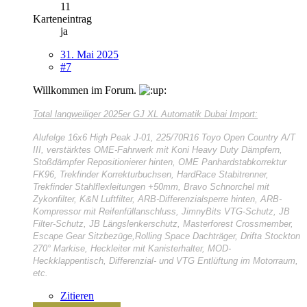
11
Karteneintrag
ja
31. Mai 2025
#7
Willkommen im Forum.
Total langweiliger
2025er GJ XL Automatik Dubai Import:
Alufelge 16x6 High Peak J-01, 225/70R16 Toyo Open Country A/T
III, verstärktes OME-Fahrwerk mit Koni Heavy Duty Dämpfern,
Stoßdämpfer Repositionierer hinten, OME Panhardstabkorrektur
FK96, Trekfinder Korrekturbuchsen, HardRace Stabitrenner,
Trekfinder Stahlflexleitungen +50mm, Bravo Schnorchel mit
Zykonfilter, K&N Luftfilter, ARB-Differenzialsperre hinten, ARB-
Kompressor mit Reifenfüllanschluss, JimnyBits VTG-Schutz, JB
Filter-Schutz, JB Längslenkerschutz, Masterforest Crossmember,
Escape Gear Sitzbezüge,Rolling Space Dachträger, Drifta Stockton
270° Markise, Heckleiter mit Kanisterhalter, MOD-
Heckklappentisch, Differenzial- und VTG Entlüftung im Motorraum,
etc.
Zitieren