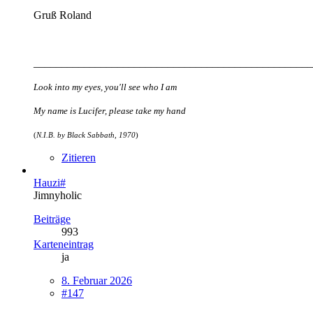
Gruß Ro
land
__________________________________________________
Look into my eyes, you'll see who I am
My name is Lucifer, please take my hand
(
N.I.B. by Black Sabbath, 1970
)
Zitieren
Hauzi#
Jimnyholic
Beiträge
993
Karteneintrag
ja
8. Februar 2026
#147