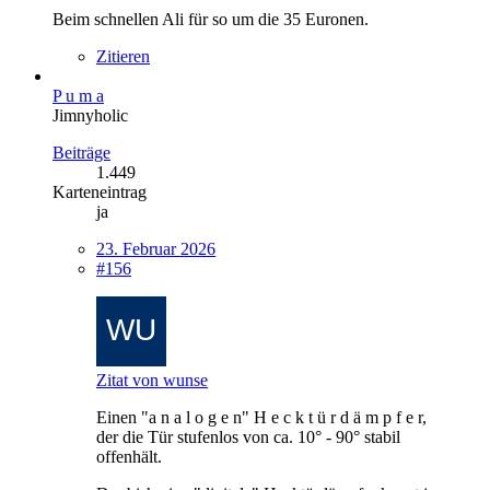
Beim schnellen Ali für so um die 35 Euronen.
Zitieren
P u m a
Jimnyholic
Beiträge
1.449
Karteneintrag
ja
23. Februar 2026
#156
Zitat von wunse
Einen "a n a l o g e n" H e c k t ü r d ä m p f e r,
der die Tür stufenlos von ca. 10° - 90° stabil
offenhält.