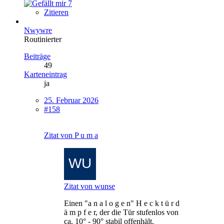
7
Zitieren
Nwywre
Routinierter
Beiträge
49
Karteneintrag
ja
25. Februar 2026
#158
Zitat von P u m a
Zitat von wunse
Einen "a n a l o g e n" H e c k t ü r d
ä m p f e r, der die Tür stufenlos von
ca. 10° - 90° stabil offenhält.