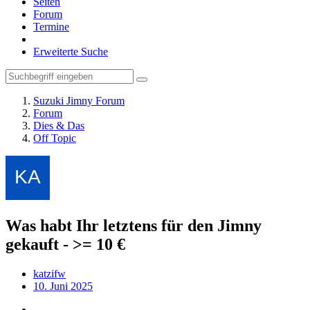
Seiten
Forum
Termine
Erweiterte Suche
Suzuki Jimny Forum
Forum
Dies & Das
Off Topic
Was habt Ihr letztens für den Jimny
gekauft - >= 10 €
katzifw
10. Juni 2025