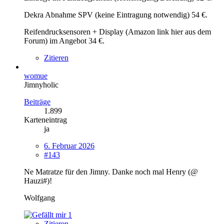
Dekra Abnahme SPV (keine Eintragung notwendig) 54 €.
Reifendrucksensoren + Display (Amazon link hier aus dem
Forum) im Angebot 34 €.
Zitieren
womue
Jimnyholic
Beiträge
1.899
Karteneintrag
ja
6. Februar 2026
#143
Ne Matratze für den Jimny. Danke noch mal Henry (@
Hauzi#)!
Wolfgang
1
Zitieren