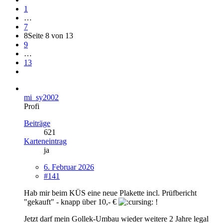
1
…
7
8
Seite 8 von 13
9
…
13
mi_sy2002
Profi
Beiträge
621
Karteneintrag
ja
6. Februar 2026
#141
Hab mir beim KÜS eine neue Plakette incl. Prüfbericht
"gekauft" - knapp über 10,- €
!
Jetzt darf mein Gollek-Umbau wieder weitere 2 Jahre legal