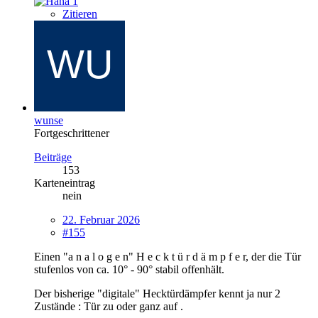
1
Zitieren
wunse
Fortgeschrittener
Beiträge
153
Karteneintrag
nein
22. Februar 2026
#155
Einen "a n a l o g e n" H e c k t ü r d ä m p f e r, der die Tür
stufenlos von ca. 10° - 90° stabil offenhält.
Der bisherige "digitale" Hecktürdämpfer kennt ja nur 2
Zustände : Tür zu oder ganz auf .