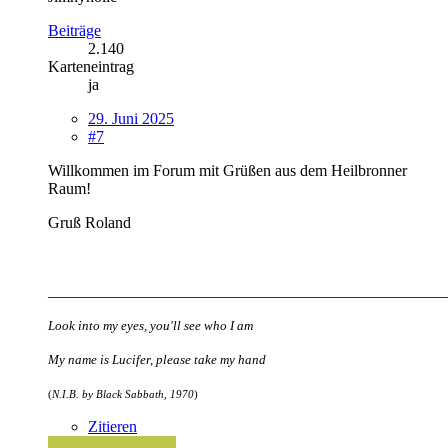
Beiträge
2.140
Karteneintrag
ja
29. Juni 2025
#7
Willkommen im Forum mit Grüßen aus dem Heilbronner
Raum!
Gruß Ro
land
__________________________________________________
Look into my eyes, you'll see who I am
My name is Lucifer, please take my hand
(
N.I.B. by Black Sabbath, 1970
)
Zitieren