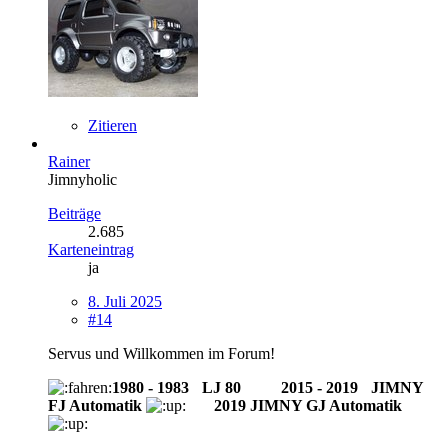
Zitieren
Rainer
Jimnyholic
Beiträge
2.685
Karteneintrag
ja
8. Juli 2025
#14
Servus und Willkommen im Forum!
1980 - 1983
-
LJ 80
--------
2015 - 2019
-
JIMNY
FJ Automatik
2019 JIMNY GJ Automatik