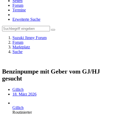
Seiten
Forum
Termine
Erweiterte Suche
Suzuki Jimny Forum
Forum
Marktplatz
Suche
Benzinpumpe mit Geber vom GJ/HJ
gesucht
Gillich
18. März 2026
Gillich
Routinierter