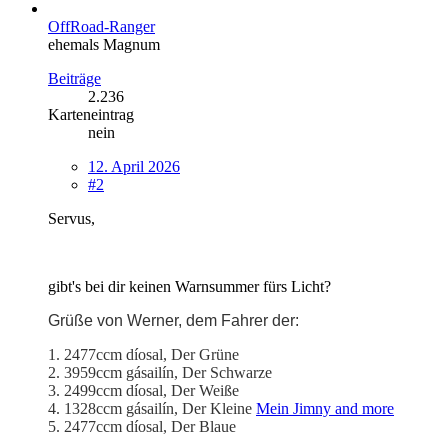
OffRoad-Ranger
ehemals Magnum
Beiträge
2.236
Karteneintrag
nein
12. April 2026
#2
Servus,
gibt's bei dir keinen Warnsummer fürs Licht?
Grüße von Werner, dem Fahrer der:
1. 2477ccm díosal, Der Grüne
2. 3959ccm gásailín, Der Schwarze
3. 2499ccm díosal, Der Weiße
4. 1328ccm gásailín, Der Kleine
Mein Jimny and more
5. 2477ccm díosal, Der Blaue