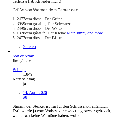
Teileliste hab ich leider nicht!
Grüße von Werner, dem Fahrer der:
1. 2477ccm díosal, Der Grüne
2. 3959ccm gásailín, Der Schwarze
3. 2499ccm díosal, Der Weiße
4. 1328ccm gásailín, Der Kleine
Mein Jimny and more
5. 2477ccm díosal, Der Blaue
Zitieren
Son of Army
Jimnyholic
Beiträge
1.849
Karteneintrag
ja
14. April 2026
#8
Stimmt, der Stecker ist nur für den Schlüsselton eigentlich.
Evtl. wurde ja vom Vorbesitzer etwas umgesteckt/ gebastelt,
weil er gar keine Warntöne haben. wollte