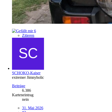
6
Zitieren
SCHOKO-Kaiser
extremer Jimnyholic
Beiträge
6.386
Karteneintrag
nein
31. Mai 2026