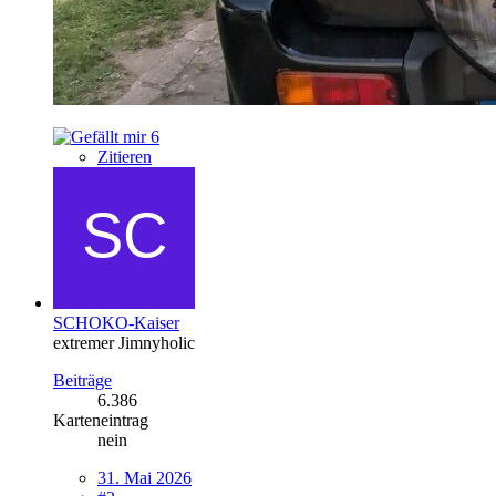
6
Zitieren
SCHOKO-Kaiser
extremer Jimnyholic
Beiträge
6.386
Karteneintrag
nein
31. Mai 2026