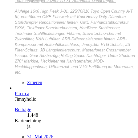
Total langweiliger
2025er GJ XL Automatik Dubai Import:
Alufelge 16x6 High Peak J-01, 225/70R16 Toyo Open Country A/T
III, verstärktes OME-Fahrwerk mit Koni Heavy Duty Dämpfern,
Stoßdämpfer Repositionierer hinten, OME Panhardstabkorrektur
FK96, Trekfinder Korrekturbuchsen, HardRace Stabitrenner,
Trekfinder Stahlflexleitungen +50mm, Bravo Schnorchel mit
Zykonfilter, K&N Luftfilter, ARB-Differenzialsperre hinten, ARB-
Kompressor mit Reifenfüllanschluss, JimnyBits VTG-Schutz, JB
Filter-Schutz, JB Längslenkerschutz, Masterforest Crossmember,
Escape Gear Sitzbezüge,Rolling Space Dachträger, Drifta Stockton
270° Markise, Heckleiter mit Kanisterhalter, MOD-
Heckklappentisch, Differenzial- und VTG Entlüftung im Motorraum,
etc.
Zitieren
P u m a
Jimnyholic
Beiträge
1.448
Karteneintrag
ja
31. Mai 2026