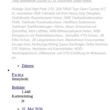
Total langweiliger
2025er GJ XL Automatik Dubai Import:
Alufelge 16x6 High Peak J-01, 225/70R16 Toyo Open Country A/T
III, verstärktes OME-Fahrwerk mit Koni Heavy Duty Dämpfern,
Stoßdämpfer Repositionierer hinten, OME Panhardstabkorrektur
FK96, Trekfinder Korrekturbuchsen, HardRace Stabitrenner,
Trekfinder Stahlflexleitungen +50mm, Bravo Schnorchel mit
Zykonfilter, K&N Luftfilter, ARB-Differenzialsperre hinten, ARB-
Kompressor mit Reifenfüllanschluss, JimnyBits VTG-Schutz, JB
Filter-Schutz, JB Längslenkerschutz, Masterforest Crossmember,
Escape Gear Sitzbezüge,Rolling Space Dachträger, Drifta Stockton
270° Markise, Heckleiter mit Kanisterhalter, MOD-
Heckklappentisch, Differenzial- und VTG Entlüftung im Motorraum,
etc.
Zitieren
P u m a
Jimnyholic
Beiträge
1.448
Karteneintrag
ja
31. Mai 2026