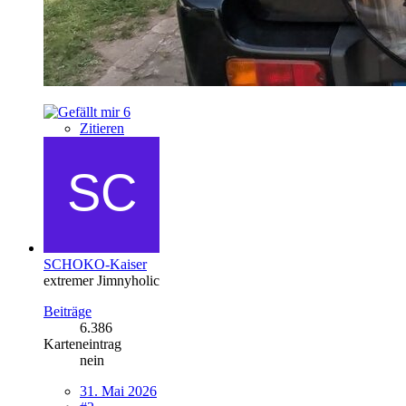
6
Zitieren
SCHOKO-Kaiser
extremer Jimnyholic
Beiträge
6.386
Karteneintrag
nein
31. Mai 2026