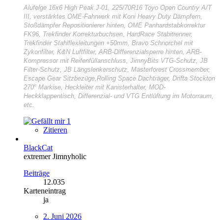
Alufelge 16x6 High Peak J-01, 225/70R16 Toyo Open Country A/T
III, verstärktes OME-Fahrwerk mit Koni Heavy Duty Dämpfern,
Stoßdämpfer Repositionierer hinten, OME Panhardstabkorrektur
FK96, Trekfinder Korrekturbuchsen, HardRace Stabitrenner,
Trekfinder Stahlflexleitungen +50mm, Bravo Schnorchel mit
Zykonfilter, K&N Luftfilter, ARB-Differenzialsperre hinten, ARB-
Kompressor mit Reifenfüllanschluss, JimnyBits VTG-Schutz, JB
Filter-Schutz, JB Längslenkerschutz, Masterforest Crossmember,
Escape Gear Sitzbezüge,Rolling Space Dachträger, Drifta Stockton
270° Markise, Heckleiter mit Kanisterhalter, MOD-
Heckklappentisch, Differenzial- und VTG Entlüftung im Motorraum,
etc.
1
Zitieren
BlackCat
extremer Jimnyholic
Beiträge
12.035
Karteneintrag
ja
2. Juni 2026