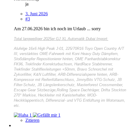
ja
3. Juni 2026
#3
Am 27.06.2026 bin ich noch im Urlaub ... sorry
Total langweiliger
2025er GJ XL Automatik Dubai Import:
Alufelge 16x6 High Peak J-01, 225/70R16 Toyo Open Country A/T
III, verstärktes OME-Fahrwerk mit Koni Heavy Duty Dämpfern,
Stoßdämpfer Repositionierer hinten, OME Panhardstabkorrektur
FK96, Trekfinder Korrekturbuchsen, HardRace Stabitrenner,
Trekfinder Stahlflexleitungen +50mm, Bravo Schnorchel mit
Zykonfilter, K&N Luftfilter, ARB-Differenzialsperre hinten, ARB-
Kompressor mit Reifenfüllanschluss, JimnyBits VTG-Schutz, JB
Filter-Schutz, JB Längslenkerschutz, Masterforest Crossmember,
Escape Gear Sitzbezüge,Rolling Space Dachträger, Drifta Stockton
270° Markise, Heckleiter mit Kanisterhalter, MOD-
Heckklappentisch, Differenzial- und VTG Entlüftung im Motorraum,
etc.
1
1
Zitieren