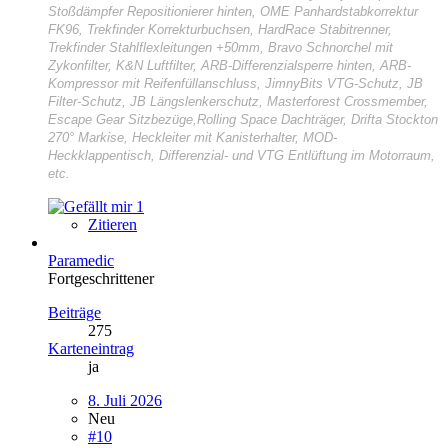
Stoßdämpfer Repositionierer hinten, OME Panhardstabkorrektur
FK96, Trekfinder Korrekturbuchsen, HardRace Stabitrenner,
Trekfinder Stahlflexleitungen +50mm, Bravo Schnorchel mit
Zykonfilter, K&N Luftfilter, ARB-Differenzialsperre hinten, ARB-
Kompressor mit Reifenfüllanschluss, JimnyBits VTG-Schutz, JB
Filter-Schutz, JB Längslenkerschutz, Masterforest Crossmember,
Escape Gear Sitzbezüge,Rolling Space Dachträger, Drifta Stockton
270° Markise, Heckleiter mit Kanisterhalter, MOD-
Heckklappentisch, Differenzial- und VTG Entlüftung im Motorraum,
etc.
1
Zitieren
Paramedic
Fortgeschrittener
Beiträge
275
Karteneintrag
ja
8. Juli 2026
Neu
#10