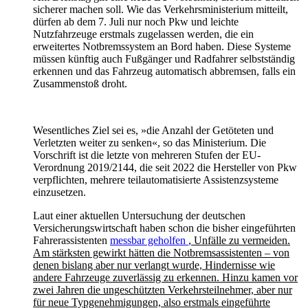
sicherer machen soll. Wie das Verkehrsministerium mitteilt,
dürfen ab dem 7. Juli nur noch Pkw und leichte
Nutzfahrzeuge erstmals zugelassen werden, die ein
erweitertes Notbremssystem an Bord haben. Diese Systeme
müssen künftig auch Fußgänger und Radfahrer selbstständig
erkennen und das Fahrzeug automatisch abbremsen, falls ein
Zusammenstoß droht.
Wesentliches Ziel sei es, »die Anzahl der Getöteten und
Verletzten weiter zu senken«, so das Ministerium. Die
Vorschrift ist die letzte von mehreren Stufen der EU-
Verordnung 2019/2144, die seit 2022 die Hersteller von Pkw
verpflichten, mehrere teilautomatisierte Assistenzsysteme
einzusetzen.
Laut einer aktuellen Untersuchung der deutschen
Versicherungswirtschaft haben schon die bisher eingeführten
Fahrerassistenten
messbar geholfen
, Unfälle zu vermeiden.
Am stärksten gewirkt hätten die Notbremsassistenten – von
denen bislang aber nur verlangt wurde, Hindernisse wie
andere Fahrzeuge zuverlässig zu erkennen. Hinzu kamen vor
zwei Jahren die ungeschützten Verkehrsteilnehmer, aber nur
für neue Typgenehmigungen, also erstmals eingeführte