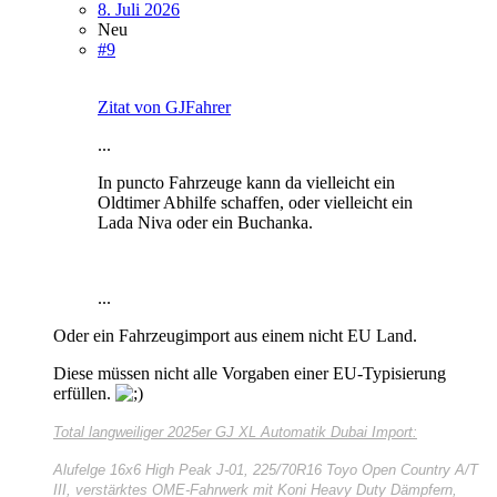
8. Juli 2026
Neu
#9
Zitat von GJFahrer
...
In puncto Fahrzeuge kann da vielleicht ein
Oldtimer Abhilfe schaffen, oder vielleicht ein
Lada Niva oder ein Buchanka.
...
Oder ein Fahrzeugimport aus einem nicht EU Land.
Diese müssen nicht alle Vorgaben einer EU-Typisierung
erfüllen.
Total langweiliger
2025er GJ XL Automatik Dubai Import:
Alufelge 16x6 High Peak J-01, 225/70R16 Toyo Open Country A/T
III, verstärktes OME-Fahrwerk mit Koni Heavy Duty Dämpfern,