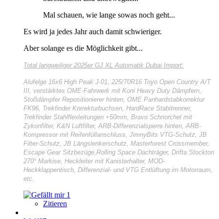
Mal schauen, wie lange sowas noch geht...
Es wird ja jedes Jahr auch damit schwieriger.
Aber solange es die Möglichkeit gibt...
Total langweiliger
2025er GJ XL Automatik Dubai Import:
Alufelge 16x6 High Peak J-01, 225/70R16 Toyo Open Country A/T
III, verstärktes OME-Fahrwerk mit Koni Heavy Duty Dämpfern,
Stoßdämpfer Repositionierer hinten, OME Panhardstabkorrektur
FK96, Trekfinder Korrekturbuchsen, HardRace Stabitrenner,
Trekfinder Stahlflexleitungen +50mm, Bravo Schnorchel mit
Zykonfilter, K&N Luftfilter, ARB-Differenzialsperre hinten, ARB-
Kompressor mit Reifenfüllanschluss, JimnyBits VTG-Schutz, JB
Filter-Schutz, JB Längslenkerschutz, Masterforest Crossmember,
Escape Gear Sitzbezüge,Rolling Space Dachträger, Drifta Stockton
270° Markise, Heckleiter mit Kanisterhalter, MOD-
Heckklappentisch, Differenzial- und VTG Entlüftung im Motorraum,
etc.
1
Zitieren