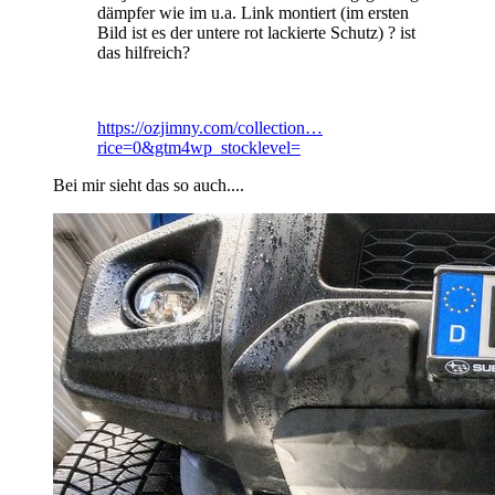
dämpfer wie im u.a. Link montiert (im ersten
Bild ist es der untere rot lackierte Schutz) ? ist
das hilfreich?
https://ozjimny.com/collection…
rice=0&gtm4wp_stocklevel=
Bei mir sieht das so auch....