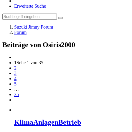
Erweiterte Suche
Suzuki Jimny Forum
Forum
Beiträge von Osiris2000
1
Seite 1 von 35
2
3
4
5
…
35
KlimaAnlagenBetrieb