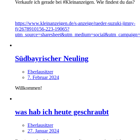
Verkaufe ich gerade bei #Kleinanzeigen. Wie findest du das?
https://www.kleinanzeigen.de/s-anzeige/raeder-suzuki-jimny-
fj/2678910156-223-19065?
utm_source=sharesheet&utm_medium=social&utm_campaign=s
Südbayrischer Neuling
Eberlausitzer
7. Februar 2024
Willkommen!
was hab ich heute geschraubt
Eberlausitzer
27. Januar 2024