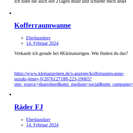
Ich habe die auch seit 2Tagen drauf und schließe mich an👍
Kofferraumwanne
Eberlausitzer
14. Februar 2024
Verkaufe ich gerade bei #Kleinanzeigen. Wie findest du das?
https://www.kleinanzeigen.de/s-anzeige/kofferraumwanne-
suzuki-jimny-fj/2676127188-223-19065?
utm_source=sharesheet&utm_medium=social&utm_campaign=s
Räder FJ
Eberlausitzer
14. Februar 2024