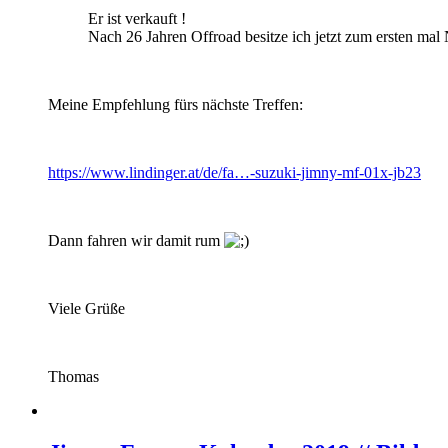
Er ist verkauft !
Nach 26 Jahren Offroad besitze ich jetzt zum ersten ma
Meine Empfehlung fürs nächste Treffen:
https://www.lindinger.at/de/fa…-suzuki-jimny-mf-01x-jb23
Dann fahren wir damit rum
Viele Grüße
Thomas