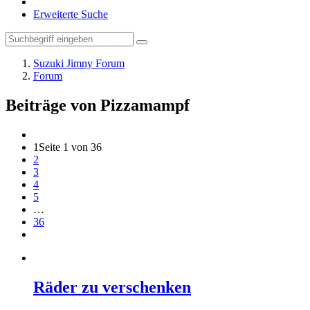
Erweiterte Suche
Suzuki Jimny Forum
Forum
Beiträge von Pizzamampf
1
Seite 1 von 36
2
3
4
5
…
36
Räder zu verschenken