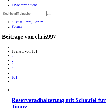
Erweiterte Suche
Suzuki Jimny Forum
Forum
Beiträge von chris997
1
Seite 1 von 101
2
3
4
5
…
101
Reserveradhalterung mit Schaufel für
Jimny