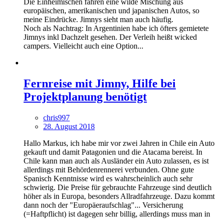
Die Einheimischen fahren eine wilde Mischung aus
europäischen, amerikanischen und japanischen Autos, so
meine Eindrücke. Jimnys sieht man auch häufig.
Noch als Nachtrag: In Argentinien habe ich öfters gemietete
Jimnys inkl Dachzelt gesehen. Der Verleih heißt wicked
campers. Vielleicht auch eine Option...
Fernreise mit Jimny, Hilfe bei
Projektplanung benötigt
chris997
28. August 2018
Hallo Markus, ich habe mir vor zwei Jahren in Chile ein Auto
gekauft und damit Patagonien und die Atacama bereist. In
Chile kann man auch als Ausländer ein Auto zulassen, es ist
allerdings mit Behördenrennerei verbunden. Ohne gute
Spanisch Kenntnisse wird es wahrscheinlich auch sehr
schwierig. Die Preise für gebrauchte Fahrzeuge sind deutlich
höher als in Europa, besonders Allradfahrzeuge. Dazu kommt
dann noch der "Europäeraufschlag"... Versicherung
(=Haftpflicht) ist dagegen sehr billig, allerdings muss man in