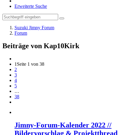
Erweiterte Suche
Suzuki Jimny Forum
Forum
Beiträge von Kap10Kirk
1
Seite 1 von 38
2
3
4
5
…
38
Jimny-Forum-Kalender 2022 //
Bildervorschlag & Projektthread