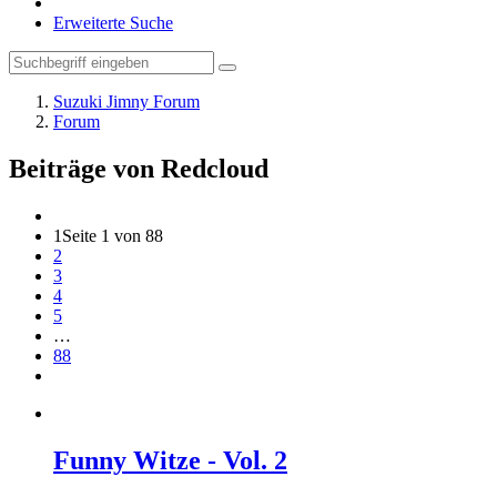
Erweiterte Suche
Suzuki Jimny Forum
Forum
Beiträge von Redcloud
1
Seite 1 von 88
2
3
4
5
…
88
Funny Witze - Vol. 2