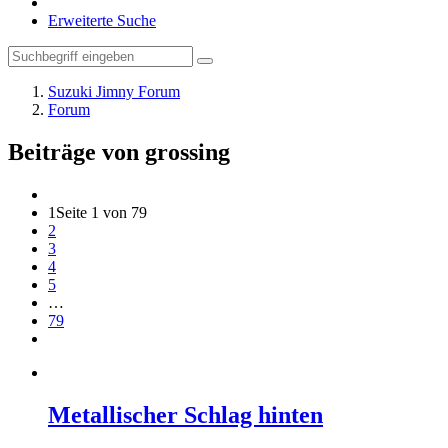
Erweiterte Suche
Suzuki Jimny Forum
Forum
Beiträge von grossing
1
Seite 1 von 79
2
3
4
5
…
79
Metallischer Schlag hinten