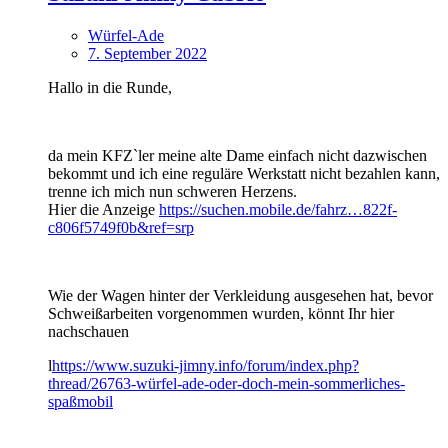
Würfel-Ade
7. September 2022
Hallo in die Runde,
da mein KFZ`ler meine alte Dame einfach nicht dazwischen
bekommt und ich eine reguläre Werkstatt nicht bezahlen kann,
trenne ich mich nun schweren Herzens.
Hier die Anzeige
https://suchen.mobile.de/fahrz…822f-
c806f5749f0b&ref=srp
Wie der Wagen hinter der Verkleidung ausgesehen hat, bevor
Schweißarbeiten vorgenommen wurden, könnt Ihr hier
nachschauen
l
https://www.suzuki-jimny.info/forum/index.php?
thread/26763-würfel-ade-oder-doch-mein-sommerliches-
spaßmobil