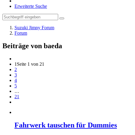
Erweiterte Suche
Suzuki Jimny Forum
Forum
Beiträge von baeda
1
Seite 1 von 21
2
3
4
5
…
21
Fahrwerk tauschen für Dummies