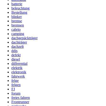
batterie
beleuchtung
Bestellung
blinker
bremse
bremsen
cabrio
camping
dachgepäckträger
dachträger
dachzelt
ddis
defekt
diesel
differential
elektrik
elektronik
fahrwerk
felge
felgen
FJ
forum
freies fahren
Frontrunner