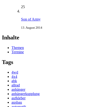
25
Son of Army
13. August 2014
Inhalte
Themen
Termine
Tags
4wd
4x4
ahk
allrad
anhänger
anhängerkupplung
aufkleber
ausbau
automatik