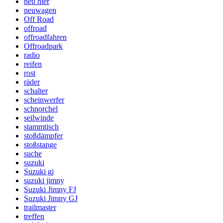
neu hier
neuwagen
Off Road
offroad
offroadfahren
Offroadpark
radio
reifen
rost
räder
schalter
scheinwerfer
schnorchel
seilwinde
stammtisch
stoßdämpfer
stoßstange
suche
suzuki
Suzuki gj
suzuki jimny
Suzuki Jimny FJ
Suzuki Jimny GJ
trailmaster
treffen