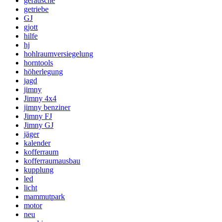
geräusche
getriebe
GJ
gjott
hilfe
hj
hohlraumversiegelung
horntools
höherlegung
jagd
jimny
Jimny 4x4
jimny benziner
Jimny FJ
Jimny GJ
jäger
kalender
kofferraum
kofferraumausbau
kupplung
led
licht
mammutpark
motor
neu