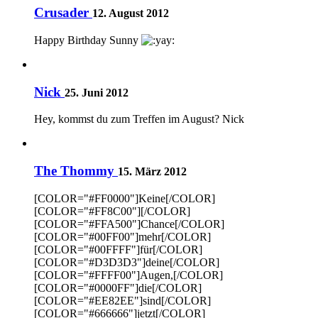
Crusader
12. August 2012
Happy Birthday Sunny
Nick
25. Juni 2012
Hey, kommst du zum Treffen im August? Nick
The Thommy
15. März 2012
[COLOR="#FF0000"]Keine[/COLOR]
[COLOR="#FF8C00"][/COLOR]
[COLOR="#FFA500"]Chance[/COLOR]
[COLOR="#00FF00"]mehr[/COLOR]
[COLOR="#00FFFF"]für[/COLOR]
[COLOR="#D3D3D3"]deine[/COLOR]
[COLOR="#FFFF00"]Augen,[/COLOR]
[COLOR="#0000FF"]die[/COLOR]
[COLOR="#EE82EE"]sind[/COLOR]
[COLOR="#666666"]jetzt[/COLOR]