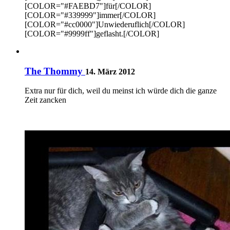
[COLOR="#FAEBD7"]für[/COLOR]
[COLOR="#339999"]immer[/COLOR]
[COLOR="#cc0000"]Unwiederuflich[/COLOR]
[COLOR="#9999ff"]geflasht.[/COLOR]
The Thommy
14. März 2012
Extra nur für dich, weil du meinst ich würde dich die ganze
Zeit zancken