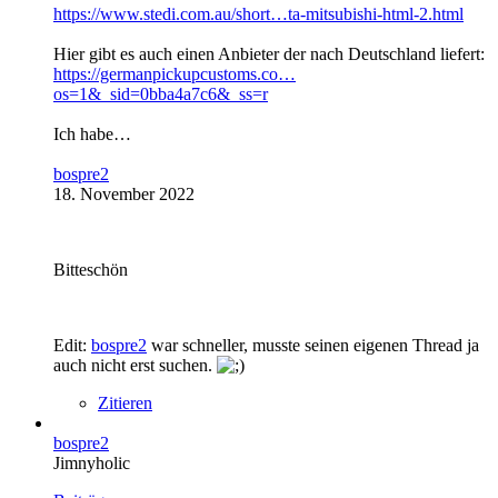
https://www.stedi.com.au/short…ta-mitsubishi-html-2.html
Hier gibt es auch einen Anbieter der nach Deutschland liefert:
https://germanpickupcustoms.co…
os=1&_sid=0bba4a7c6&_ss=r
Ich habe…
bospre2
18. November 2022
Bitteschön
Edit:
bospre2
war schneller, musste seinen eigenen Thread ja
auch nicht erst suchen.
Zitieren
bospre2
Jimnyholic