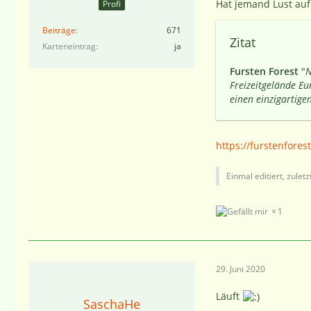
Hat jemand Lust auf 
Profi
Beiträge
671
Zitat
Karteneintrag
ja
Fursten Forest
"
N
Freizeitgelände E
einen einzigartig
https://furstenfores
Einmal editiert, zulet
1
29. Juni 2020
Läuft
SaschaHe