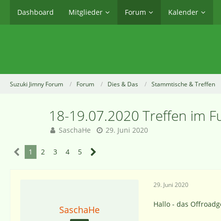
Dashboard
Mitglieder
Forum
Kalender
Suzuki Jimny Forum
Forum
Dies & Das
Stammtische & Treffen
18-19.07.2020 Treffen im F
SaschaHe
29. Juni 2020
1
2
3
4
5
29. Juni 2020
Hallo - das Offroad
SaschaHe