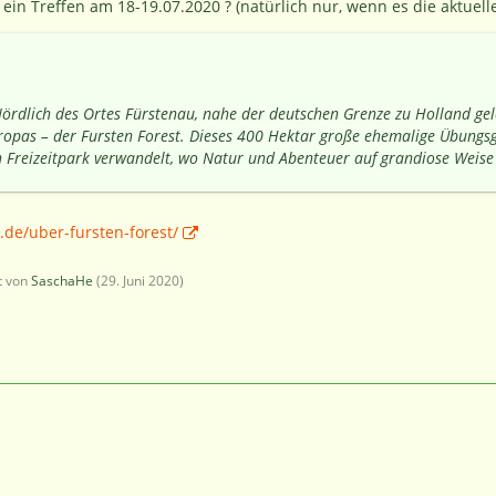
ein Treffen am 18-19.07.2020 ? (natürlich nur, wenn es die aktuell
ördlich des Ortes Fürstenau, nahe der deutschen Grenze zu Holland gel
uropas – der Fursten Forest. Dieses 400 Hektar große ehemalige Übungs
en Freizeitpark verwandelt, wo Natur und Abenteuer auf grandiose Weis
t.de/uber-fursten-forest/
zt von
SaschaHe
(
29. Juni 2020
)