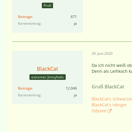
Profi
Beiträge
671
Karteneintrag
ja
29. Juni 2020
Da ich nicht weiß o
BlackCat
Denn als Leihkoch k
extremer Jimnyholic
Gruß BlackCat
Beiträge
12.046
Karteneintrag
ja
BlackCat's schwarze
BlackCat's Hänger
Odysee