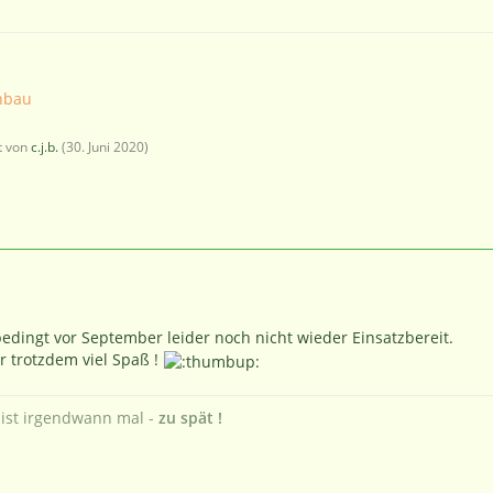
nbau
zt von
c.j.b.
(
30. Juni 2020
)
bedingt vor September leider noch nicht wieder Einsatzbereit.
 trotzdem viel Spaß !
"
ist irgendwann mal -
zu spät !