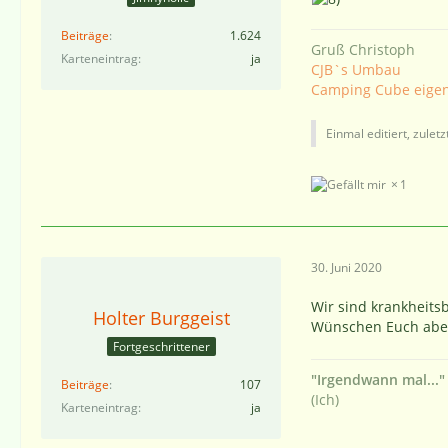
Beiträge
1.624
Gruß Christoph
Karteneintrag
ja
CJB`s Umbau
Camping Cube eige
Einmal editiert, zulet
1
30. Juni 2020
Wir sind krankheits
Holter Burggeist
Wünschen Euch aber
Fortgeschrittener
"Irgendwann mal...
Beiträge
107
(Ich)
Karteneintrag
ja