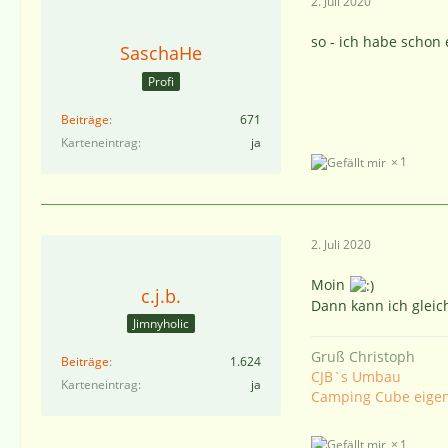
2. Juli 2020
so - ich habe schon
SaschaHe
Profi
Beiträge
671
Karteneintrag
ja
1
2. Juli 2020
Moin
c.j.b.
Dann kann ich gleic
Jimnyholic
Gruß Christoph
Beiträge
1.624
CJB`s Umbau
Karteneintrag
ja
Camping Cube eige
1