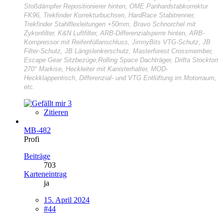
Stoßdämpfer Repositionierer hinten, OME Panhardstabkorrektur
FK96, Trekfinder Korrekturbuchsen, HardRace Stabitrenner,
Trekfinder Stahlflexleitungen +50mm, Bravo Schnorchel mit
Zykonfilter, K&N Luftfilter, ARB-Differenzialsperre hinten, ARB-
Kompressor mit Reifenfüllanschluss, JimnyBits VTG-Schutz, JB
Filter-Schutz, JB Längslenkerschutz, Masterforest Crossmember,
Escape Gear Sitzbezüge,Rolling Space Dachträger, Drifta Stockton
270° Markise, Heckleiter mit Kanisterhalter, MOD-
Heckklappentisch, Differenzial- und VTG Entlüftung im Motorraum,
etc.
3
Zitieren
MB-482
Profi
Beiträge
703
Karteneintrag
ja
15. April 2024
#44