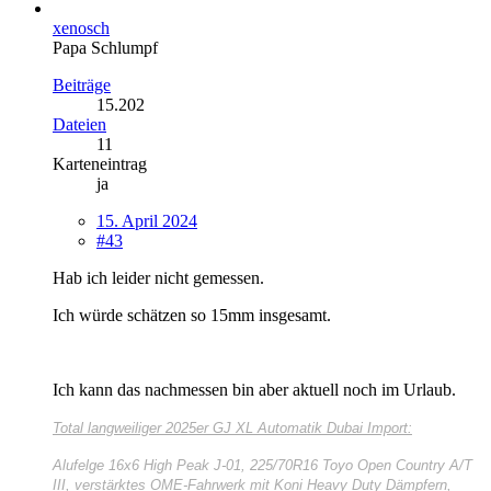
xenosch
Papa Schlumpf
Beiträge
15.202
Dateien
11
Karteneintrag
ja
15. April 2024
#43
Hab ich leider nicht gemessen.
Ich würde schätzen so 15mm insgesamt.
Ich kann das nachmessen bin aber aktuell noch im Urlaub.
Total langweiliger
2025er GJ XL Automatik Dubai Import:
Alufelge 16x6 High Peak J-01, 225/70R16 Toyo Open Country A/T
III, verstärktes OME-Fahrwerk mit Koni Heavy Duty Dämpfern,