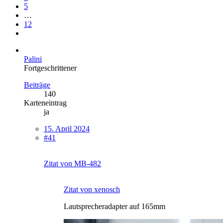
5
…
12
Palini
Fortgeschrittener
Beiträge
140
Karteneintrag
ja
15. April 2024
#41
Zitat von MB-482
Zitat von xenosch
Lautsprecheradapter auf 165mm