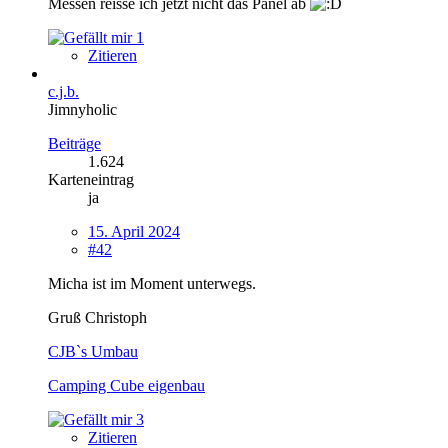
Messen reisse ich jetzt nicht das Panel ab
1
Zitieren
c.j.b.
Jimnyholic
Beiträge
1.624
Karteneintrag
ja
15. April 2024
#42
Micha ist im Moment unterwegs.
Gruß Christoph
CJB`s Umbau
Camping Cube eigenbau
3
Zitieren